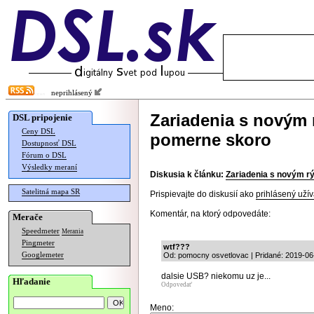
neprihlásený
Zariadenia s novým
DSL pripojenie
Ceny DSL
pomerne skoro
Dostupnosť DSL
Fórum o DSL
Výsledky meraní
Diskusia k článku:
Zariadenia s novým r
Satelitná mapa SR
Prispievajte do diskusií ako
prihlásený užív
Komentár, na ktorý odpovedáte:
Merače
Speedmeter
Merania
Pingmeter
wtf???
Googlemeter
Od: pomocny osvetlovac | Pridané: 2019-06
dalsie USB? niekomu uz je...
Hľadanie
Odpovedať
Meno: