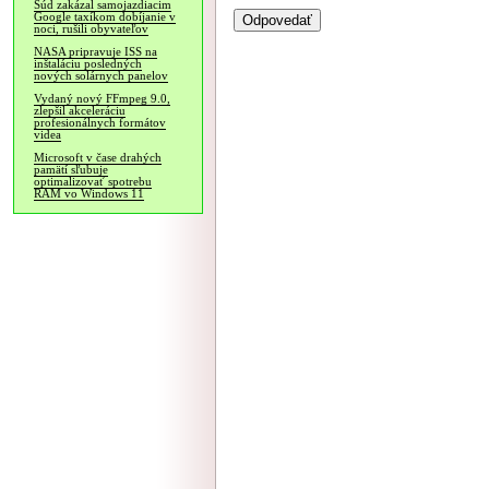
Súd zakázal samojazdiacim
Google taxíkom dobíjanie v
noci, rušili obyvateľov
NASA pripravuje ISS na
inštaláciu posledných
nových solárnych panelov
Vydaný nový FFmpeg 9.0,
zlepšil akceleráciu
profesionálnych formátov
videa
Microsoft v čase drahých
pamätí sľubuje
optimalizovať spotrebu
RAM vo Windows 11