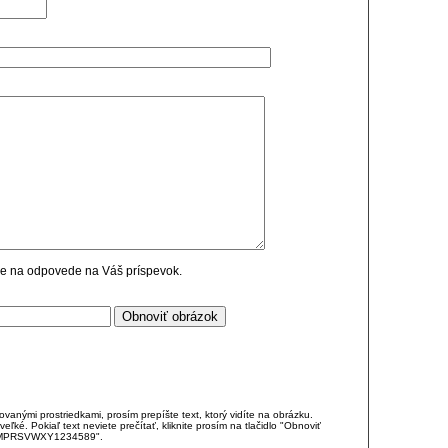
cie na odpovede na Váš príspevok.
anými prostriedkami, prosím prepíšte text, ktorý vidíte na obrázku.
é. Pokiaľ text neviete prečítať, kliknite prosím na tlačidlo "Obnoviť
DJKMPRSVWXY1234589".