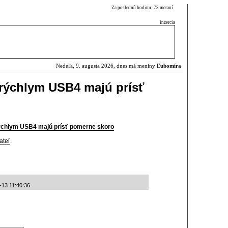
Za poslednú hodinu: 73 meraní
inzercia
Nedeľa, 9. augusta 2026, dnes má meniny
Ľubomíra
 rýchlym USB4 majú prísť
ýchlym USB4 majú prísť pomerne skoro
ateľ
.
-13 11:40:36