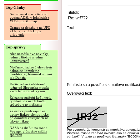
Top články
Titulok:
Na Slovensku sa v tichosti
vypína ADSL v lokalitách s
VDSL, už 31. mája
Text:
Orange sa doťahuje na UPC
a O2, spustí 2.5 Gbps
pripojenie
Top správy
Alza nasadila dve novinky,
jednu užitočnú a jednu
kontroverznú
Maďarsko jadrovú elektráreň
nakoniec kompletne
neodstavilo, Rumunsko mení
tok Dunaja
Ďalšia jadrová elektráreň
Prihláste sa
a povoľte si emailové notifiká
južne od Slovenska musela
kvôli teplu znížiť výkon
Overovací text:
Železnice znižujú kvôli teplu
rýchlosť iba na 50 km/h,
spôsobuje to meškanie
Železnice predávajú dve
tretiny lístkov elektronicky,
po donútení cestujúcich na
takýto nákup
NASA na diaľku na sonde
Pre overenie, že komentár sa nepridáva automatizov
Voyager 2 úspešne znížila
Písmená musíte zadávať rovnako ako na obrázku veľk
spotrebu
obrázok". V texte sa používajú iba znaky "BC