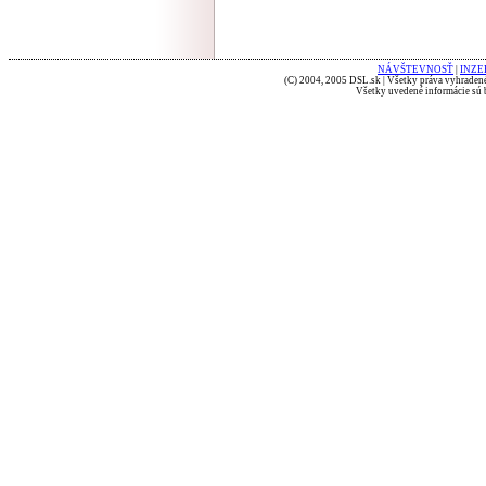
NÁVŠTEVNOSŤ
|
INZE
(C) 2004, 2005 DSL.sk | Všetky práva vyhradené
Všetky uvedené informácie sú b