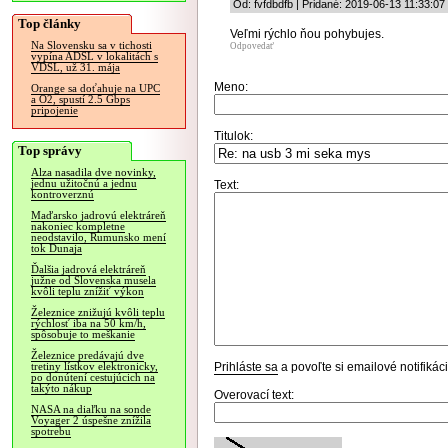
Od: fvfdbdfb | Pridané: 2019-06-13 11:33:07
Top články
Veľmi rýchlo ňou pohybujes.
Na Slovensku sa v tichosti
Odpovedať
vypína ADSL v lokalitách s
VDSL, už 31. mája
Meno:
Orange sa doťahuje na UPC
a O2, spustí 2.5 Gbps
pripojenie
Titulok:
Top správy
Alza nasadila dve novinky,
jednu užitočnú a jednu
Text:
kontroverznú
Maďarsko jadrovú elektráreň
nakoniec kompletne
neodstavilo, Rumunsko mení
tok Dunaja
Ďalšia jadrová elektráreň
južne od Slovenska musela
kvôli teplu znížiť výkon
Železnice znižujú kvôli teplu
rýchlosť iba na 50 km/h,
spôsobuje to meškanie
Železnice predávajú dve
Prihláste sa
a povoľte si emailové notifiká
tretiny lístkov elektronicky,
po donútení cestujúcich na
takýto nákup
Overovací text:
NASA na diaľku na sonde
Voyager 2 úspešne znížila
spotrebu