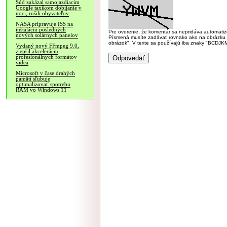
Súd zakázal samojazdiacim
Google taxíkom dobíjanie v
noci, rušili obyvateľov
NASA pripravuje ISS na
inštaláciu posledných
Pre overenie, že komentár sa nepridáva automatizov
nových solárnych panelov
Písmená musíte zadávať rovnako ako na obrázku veľk
obrázok". V texte sa používajú iba znaky "BC
Vydaný nový FFmpeg 9.0,
zlepšil akceleráciu
profesionálnych formátov
videa
Microsoft v čase drahých
pamätí sľubuje
optimalizovať spotrebu
RAM vo Windows 11