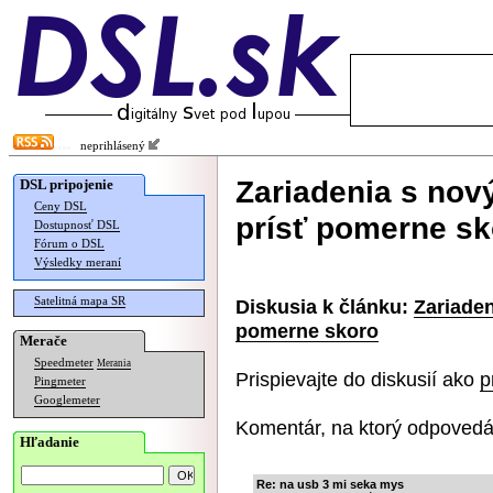
neprihlásený
Zariadenia s no
DSL pripojenie
Ceny DSL
prísť pomerne sk
Dostupnosť DSL
Fórum o DSL
Výsledky meraní
Satelitná mapa SR
Diskusia k článku:
Zariade
pomerne skoro
Merače
Speedmeter
Merania
Prispievajte do diskusií ako
p
Pingmeter
Googlemeter
Komentár, na ktorý odpovedá
Hľadanie
Re: na usb 3 mi seka mys