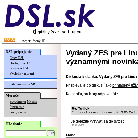
neprihlásený
Vydaný ZFS pre Linu
DSL pripojenie
Ceny DSL
významnými novink
Dostupnosť DSL
Fórum o DSL
Výsledky meraní
Diskusia k článku:
Vydaný ZFS pre Linux
Satelitná mapa SR
Prispievajte do diskusií ako
prihlásený užív
Komentár, na ktorý odpovedáte:
Merače
Speedmeter
Merania
Pingmeter
Re: Tutilok
Googlemeter
Od: Faceless man | Pridané: 2019-05-24 13
Je dôležité vyzývať sa do sýtosti...
Hľadanie
Odpovedať
Meno: