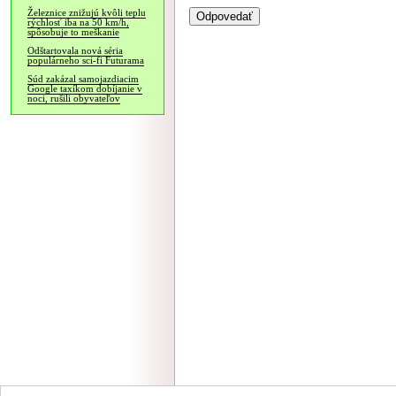
Železnice znižujú kvôli teplu
rýchlosť iba na 50 km/h,
spôsobuje to meškanie
Odštartovala nová séria
populárneho sci-fi Futurama
Súd zakázal samojazdiacim
Google taxíkom dobíjanie v
noci, rušili obyvateľov
NÁVŠTEVNOSŤ
|
INZE