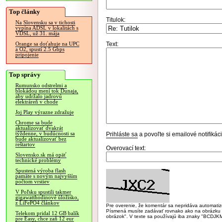
Top články
Titulok:
Na Slovensku sa v tichosti
vypína ADSL v lokalitách s
VDSL, už 31. mája
Text:
Orange sa doťahuje na UPC
a O2, spustí 2.5 Gbps
pripojenie
Top správy
Rumunsko odstrelmi a
blokádou mení tok Dunaja,
aby udržalo jadrovú
elektráreň v chode
Joj Play výrazne zdražuje
Chrome sa bude
aktualizovať dvakrát
týždenne, v budúcnosti sa
Prihláste sa
a povoľte si emailové notifiká
bude aktualizovať bez
reštartov
Overovací text:
Slovensko.sk má opäť
technické problémy
Spustená výroba flash
pamäte s novým najvyšším
počtom vrstiev
V Poľsku spustili takmer
gigawatthodinové úložisko,
z LiFePO4 článkov
Pre overenie, že komentár sa nepridáva automatizov
Písmená musíte zadávať rovnako ako na obrázku veľk
Telekom pridal 12 GB balík
obrázok". V texte sa používajú iba znaky "BC
pre Easy, chce zaň 12 eur