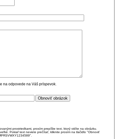
cie na odpovede na Váš príspevok.
anými prostriedkami, prosím prepíšte text, ktorý vidíte na obrázku.
é. Pokiaľ text neviete prečítať, kliknite prosím na tlačidlo "Obnoviť
DJKMPRSVWXY1234589".