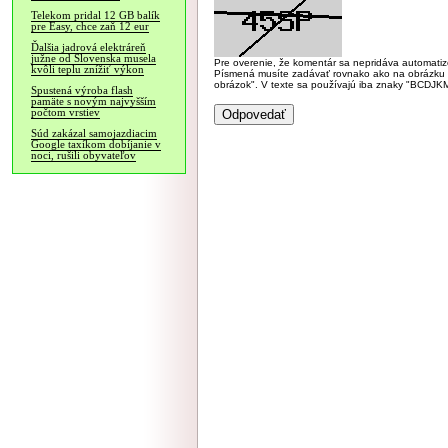
Telekom pridal 12 GB balík
pre Easy, chce zaň 12 eur
Ďalšia jadrová elektráreň
južne od Slovenska musela
Pre overenie, že komentár sa nepridáva automatizov
kvôli teplu znížiť výkon
Písmená musíte zadávať rovnako ako na obrázku veľk
obrázok". V texte sa používajú iba znaky "BC
Spustená výroba flash
pamäte s novým najvyšším
počtom vrstiev
Súd zakázal samojazdiacim
Google taxíkom dobíjanie v
noci, rušili obyvateľov