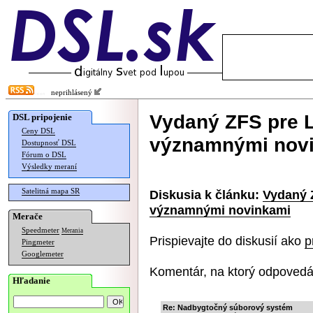
neprihlásený
Vydaný ZFS pre L
DSL pripojenie
Ceny DSL
významnými nov
Dostupnosť DSL
Fórum o DSL
Výsledky meraní
Satelitná mapa SR
Diskusia k článku:
Vydaný Z
významnými novinkami
Merače
Speedmeter
Merania
Prispievajte do diskusií ako
p
Pingmeter
Googlemeter
Komentár, na ktorý odpovedá
Hľadanie
Re: Nadbygtočný súborový systém