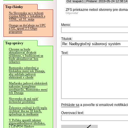
Od: teapak1 | Pridané: 2019-05-24 12:38:14
Top články
ZFS priekazne nebol stvoreny pre dom
Na Slovensku sa v tichosti
Odpovedať
vypína ADSL v lokalitách s
VDSL, už 31. mája
Meno:
Orange sa doťahuje na UPC
a O2, spustí 2.5 Gbps
pripojenie
Titulok:
Top správy
Chrome sa bude
aktualizovať dvakrát
Text:
týždenne, v budúcnosti sa
bude aktualizovať bez
reštartov
Rumunsko odstrelmi a
blokádou mení tok Dunaja,
aby udržalo jadrovú
elektráreň v chode
Maďarsko jadrovú elektráreň
nakoniec kompletne
neodstavilo, Rumunsko mení
tok Dunaja
Slovensko.sk má opäť
technické problémy
Prihláste sa
a povoľte si emailové notifiká
Železnice znižujú kvôli teplu
rýchlosť iba na 50 km/h,
Overovací text:
spôsobuje to meškanie
V Poľsku spustili takmer
gigawatthodinové úložisko,
z LiFePO4 článkov