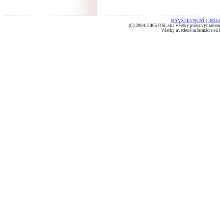
NÁVŠTEVNOSŤ
|
INZE
(C) 2004, 2005 DSL.sk | Všetky práva vyhradené
Všetky uvedené informácie sú b