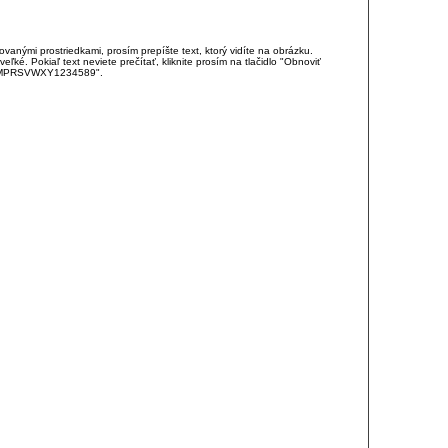
anými prostriedkami, prosím prepíšte text, ktorý vidíte na obrázku.
é. Pokiaľ text neviete prečítať, kliknite prosím na tlačidlo "Obnoviť
DJKMPRSVWXY1234589".