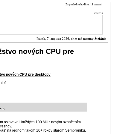
Za poslednú hodinu: 11 meraní
inzercia
Piatok, 7. augusta 2026, dnes má meniny
Štefánia
ožstvo nových CPU pre
žstvo nových CPU pre desktopy
ateľ
.
:18
 nm oslavovali každých 100 MHz novým označením.
freshov.
"makas" na jednom takom 10+ rokov starom Semproniku.