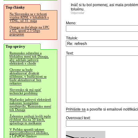
Ináč si tu bol pomenej, asi mala problé
Top články
toluénu.
Odpovedať
Na Slovensku sa v tichosti
vypína ADSL v lokalitách s
VDSL, už 31. mája
Meno:
Orange sa doťahuje na UPC
a O2, spustí 2.5 Gbps
pripojenie
Titulok:
Top správy
Text:
Rumunsko odstrelmi a
blokádou mení tok Dunaja,
aby udržalo jadrovú
elektráreň v chode
Chrome sa bude
aktualizovať dvakrát
týždenne, v budúcnosti sa
bude aktualizovať bez
reštartov
Slovensko.sk má opäť
technické problémy
Maďarsko jadrovú elektráreň
nakoniec kompletne
neodstavilo, Rumunsko mení
Prihláste sa
a povoľte si emailové notifiká
tok Dunaja
Železnice znižujú kvôli teplu
Overovací text:
rýchlosť iba na 50 km/h,
spôsobuje to meškanie
V Poľsku spustili takmer
gigawatthodinové úložisko,
z LiFePO4 článkov