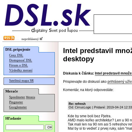
neprihlásený
Intel predstavil mn
DSL pripojenie
Ceny DSL
desktopy
Dostupnosť DSL
Fórum o DSL
Výsledky meraní
Diskusia k článku:
Intel predstavil mno
Satelitná mapa SR
Prispievajte do diskusií ako
prihlásený užív
Komentár, na ktorý odpovedáte:
Merače
Speedmeter
Merania
Pingmeter
Re: refresh
Googlemeter
Od: CirrusLogic | Pridané: 2019-04-24 12:33
Kde by sme boli bez Pjetra.
Hľadanie
AMD malo koľko architektur? Len u 90
Tak mali len na 90 nm asi 5 refreshov re
Mal by si to vedieť z prvej ruky, sám 