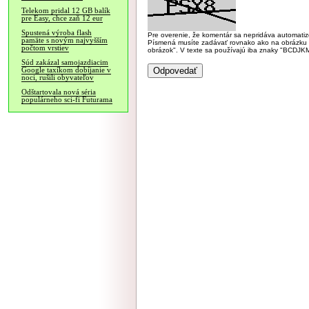
Telekom pridal 12 GB balík
pre Easy, chce zaň 12 eur
Spustená výroba flash
Pre overenie, že komentár sa nepridáva automatizov
pamäte s novým najvyšším
Písmená musíte zadávať rovnako ako na obrázku veľk
počtom vrstiev
obrázok". V texte sa používajú iba znaky "BC
Súd zakázal samojazdiacim
Google taxíkom dobíjanie v
noci, rušili obyvateľov
Odštartovala nová séria
populárneho sci-fi Futurama