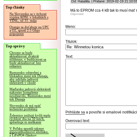
Od: Hatatitla. | Pridané: 2019-02-19 21:10:0
Top články
Má to EPROM cca 4 kB tak to musí mať ni
Na Slovensku sa v tichosti
Odpovedať
vypína ADSL v lokalitách s
VDSL, už 31. mája
Meno:
Orange sa doťahuje na UPC
a O2, spustí 2.5 Gbps
pripojenie
Titulok:
Top správy
Chrome sa bude
aktualizovať dvakrát
Text:
týždenne, v budúcnosti sa
bude aktualizovať bez
reštartov
Rumunsko odstrelmi a
blokádou mení tok Dunaja,
aby udržalo jadrovú
elektráreň v chode
Maďarsko jadrovú elektráreň
nakoniec kompletne
neodstavilo, Rumunsko mení
tok Dunaja
Slovensko.sk má opäť
technické problémy
Prihláste sa
a povoľte si emailové notifiká
Železnice znižujú kvôli teplu
rýchlosť iba na 50 km/h,
Overovací text:
spôsobuje to meškanie
V Poľsku spustili takmer
gigawatthodinové úložisko,
z LiFePO4 článkov