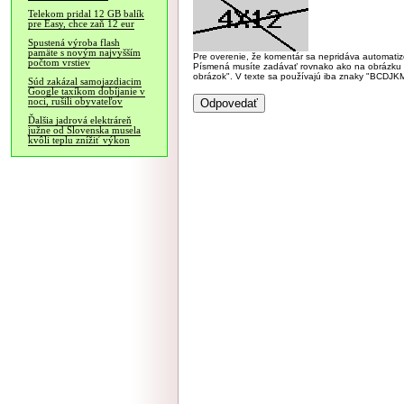
Telekom pridal 12 GB balík
pre Easy, chce zaň 12 eur
Spustená výroba flash
pamäte s novým najvyšším
Pre overenie, že komentár sa nepridáva automatizov
počtom vrstiev
Písmená musíte zadávať rovnako ako na obrázku veľk
obrázok". V texte sa používajú iba znaky "BC
Súd zakázal samojazdiacim
Google taxíkom dobíjanie v
noci, rušili obyvateľov
Ďalšia jadrová elektráreň
južne od Slovenska musela
kvôli teplu znížiť výkon