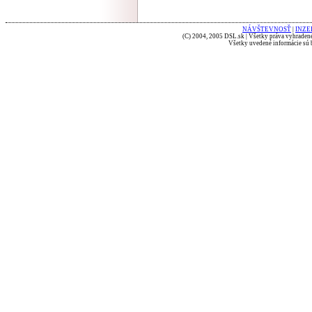
NÁVŠTEVNOSŤ
|
INZE
(C) 2004, 2005 DSL.sk | Všetky práva vyhradené
Všetky uvedené informácie sú b