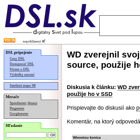
neprihlásený
WD zverejnil svo
DSL pripojenie
Ceny DSL
source, použije 
Dostupnosť DSL
Fórum o DSL
Výsledky meraní
Satelitná mapa SR
Diskusia k článku:
WD zver
použije ho v SSD
Merače
Speedmeter
Merania
Prispievajte do diskusií ako
p
Pingmeter
Googlemeter
Komentár, na ktorý odpovedá
Hľadanie
Winnetou konica