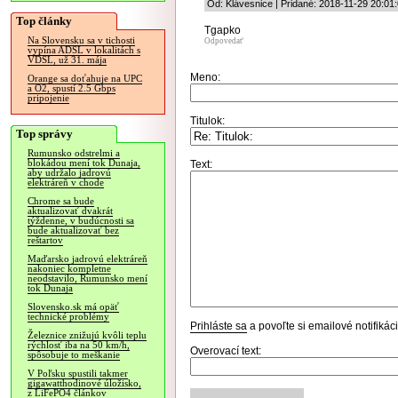
Od: Klávesnice | Pridané: 2018-11-29 20:01
Top články
Tgapko
Na Slovensku sa v tichosti
Odpovedať
vypína ADSL v lokalitách s
VDSL, už 31. mája
Meno:
Orange sa doťahuje na UPC
a O2, spustí 2.5 Gbps
pripojenie
Titulok:
Top správy
Rumunsko odstrelmi a
blokádou mení tok Dunaja,
Text:
aby udržalo jadrovú
elektráreň v chode
Chrome sa bude
aktualizovať dvakrát
týždenne, v budúcnosti sa
bude aktualizovať bez
reštartov
Maďarsko jadrovú elektráreň
nakoniec kompletne
neodstavilo, Rumunsko mení
tok Dunaja
Slovensko.sk má opäť
technické problémy
Prihláste sa
a povoľte si emailové notifiká
Železnice znižujú kvôli teplu
rýchlosť iba na 50 km/h,
Overovací text:
spôsobuje to meškanie
V Poľsku spustili takmer
gigawatthodinové úložisko,
z LiFePO4 článkov