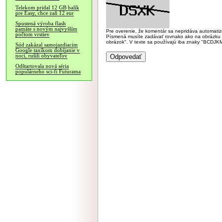
Telekom pridal 12 GB balík
pre Easy, chce zaň 12 eur
Spustená výroba flash
pamäte s novým najvyšším
Pre overenie, že komentár sa nepridáva automatizov
počtom vrstiev
Písmená musíte zadávať rovnako ako na obrázku veľk
obrázok". V texte sa používajú iba znaky "BC
Súd zakázal samojazdiacim
Google taxíkom dobíjanie v
noci, rušili obyvateľov
Odštartovala nová séria
populárneho sci-fi Futurama