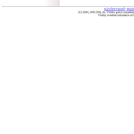
NÁVŠTEVNOSŤ
|
INZE
(C) 2004, 2005 DSL.sk | Všetky práva vyhradené
Všetky uvedené informácie sú b