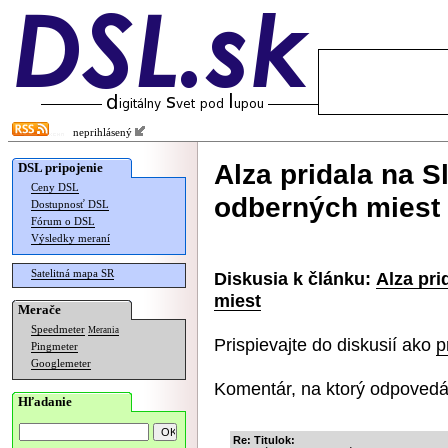
neprihlásený
Alza pridala na 
DSL pripojenie
Ceny DSL
odberných miest
Dostupnosť DSL
Fórum o DSL
Výsledky meraní
Satelitná mapa SR
Diskusia k článku:
Alza pr
miest
Merače
Speedmeter
Merania
Prispievajte do diskusií ako
p
Pingmeter
Googlemeter
Komentár, na ktorý odpovedá
Hľadanie
Re: Titulok: