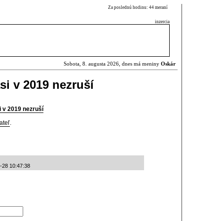
Za poslednú hodinu: 44 meraní
inzercia
Sobota, 8. augusta 2026, dnes má meniny
Oskár
si v 2019 nezruší
 v 2019 nezruší
ateľ
.
-28 10:47:38