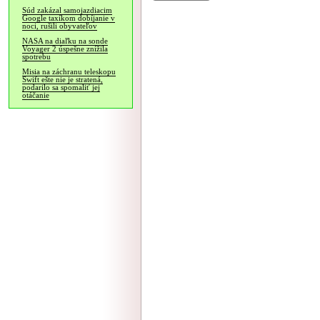
Súd zakázal samojazdiacim
Google taxíkom dobíjanie v
noci, rušili obyvateľov
NASA na diaľku na sonde
Voyager 2 úspešne znížila
spotrebu
Misia na záchranu teleskopu
Swift ešte nie je stratená,
podarilo sa spomaliť jej
otáčanie