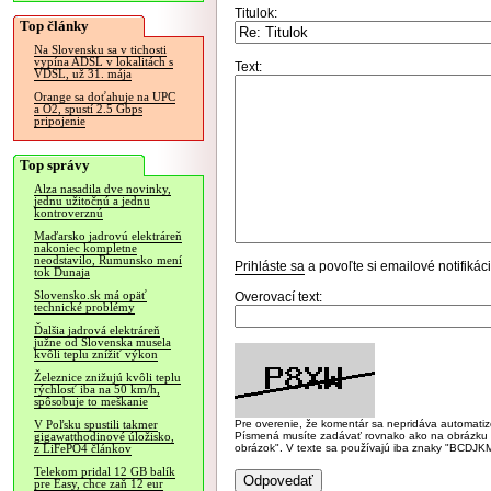
Titulok:
Top články
Na Slovensku sa v tichosti
vypína ADSL v lokalitách s
Text:
VDSL, už 31. mája
Orange sa doťahuje na UPC
a O2, spustí 2.5 Gbps
pripojenie
Top správy
Alza nasadila dve novinky,
jednu užitočnú a jednu
kontroverznú
Maďarsko jadrovú elektráreň
nakoniec kompletne
neodstavilo, Rumunsko mení
Prihláste sa
a povoľte si emailové notifiká
tok Dunaja
Slovensko.sk má opäť
Overovací text:
technické problémy
Ďalšia jadrová elektráreň
južne od Slovenska musela
kvôli teplu znížiť výkon
Železnice znižujú kvôli teplu
rýchlosť iba na 50 km/h,
spôsobuje to meškanie
Pre overenie, že komentár sa nepridáva automatizov
V Poľsku spustili takmer
Písmená musíte zadávať rovnako ako na obrázku veľk
gigawatthodinové úložisko,
obrázok". V texte sa používajú iba znaky "BC
z LiFePO4 článkov
Telekom pridal 12 GB balík
pre Easy, chce zaň 12 eur