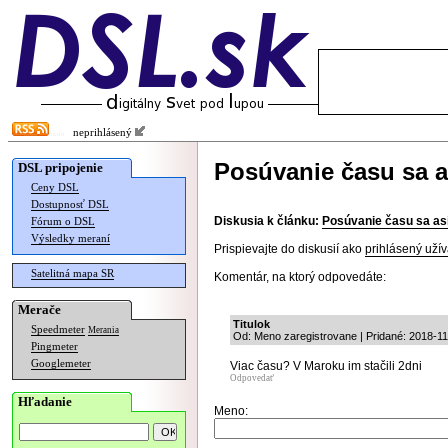
neprihlásený
Posúvanie času sa a
DSL pripojenie
Ceny DSL
Dostupnosť DSL
Diskusia k článku:
Posúvanie času sa asi
Fórum o DSL
Výsledky meraní
Prispievajte do diskusií ako
prihlásený užív
Satelitná mapa SR
Komentár, na ktorý odpovedáte:
Merače
Titulok
Speedmeter
Merania
Od: Meno zaregistrovane | Pridané: 2018-11
Pingmeter
Googlemeter
Viac času? V Maroku im stačili 2dni
Odpovedať
Hľadanie
Meno: