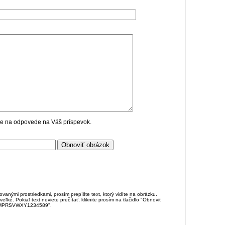
cie na odpovede na Váš príspevok.
anými prostriedkami, prosím prepíšte text, ktorý vidíte na obrázku.
é. Pokiaľ text neviete prečítať, kliknite prosím na tlačidlo "Obnoviť
DJKMPRSVWXY1234589".