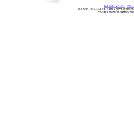
NÁVŠTEVNOSŤ
|
INZE
(C) 2004, 2005 DSL.sk | Všetky práva vyhradené
Všetky uvedené informácie sú b