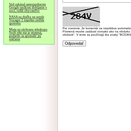
Súd zakázal samojazdiacim
Google taxíkom dobíjanie v
noci, rušili obyvateľov
NASA na diaľku na sonde
Voyager 2 úspešne znížila
spotrebu
Pre overenie, že komentár sa nepridáva automatizov
Misia na záchranu teleskopu
Písmená musíte zadávať rovnako ako na obrázku veľk
Swift ešte nie je stratená,
obrázok". V texte sa používajú iba znaky "BC
podarilo sa spomaliť jej
otáčanie