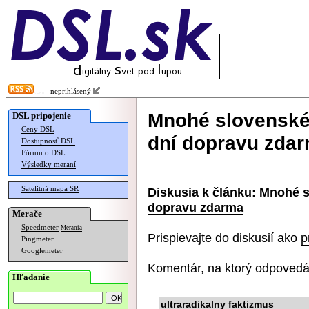
neprihlásený
Mnohé slovenské
DSL pripojenie
Ceny DSL
dní dopravu zda
Dostupnosť DSL
Fórum o DSL
Výsledky meraní
Satelitná mapa SR
Diskusia k článku:
Mnohé s
dopravu zdarma
Merače
Speedmeter
Merania
Prispievajte do diskusií ako
p
Pingmeter
Googlemeter
Komentár, na ktorý odpovedá
Hľadanie
ultraradikalny faktizmus