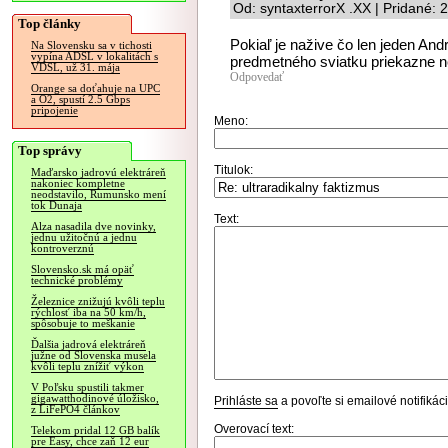
Od: syntaxterrorX .XX | Pridané:
Top články
Pokiaľ je nažive čo len jeden Andr
Na Slovensku sa v tichosti
vypína ADSL v lokalitách s
predmetného sviatku priekazne 
VDSL, už 31. mája
Odpovedať
Orange sa doťahuje na UPC
a O2, spustí 2.5 Gbps
pripojenie
Meno:
Top správy
Titulok:
Maďarsko jadrovú elektráreň
nakoniec kompletne
neodstavilo, Rumunsko mení
tok Dunaja
Text:
Alza nasadila dve novinky,
jednu užitočnú a jednu
kontroverznú
Slovensko.sk má opäť
technické problémy
Železnice znižujú kvôli teplu
rýchlosť iba na 50 km/h,
spôsobuje to meškanie
Ďalšia jadrová elektráreň
južne od Slovenska musela
kvôli teplu znížiť výkon
V Poľsku spustili takmer
gigawatthodinové úložisko,
Prihláste sa
a povoľte si emailové notifiká
z LiFePO4 článkov
Overovací text:
Telekom pridal 12 GB balík
pre Easy, chce zaň 12 eur