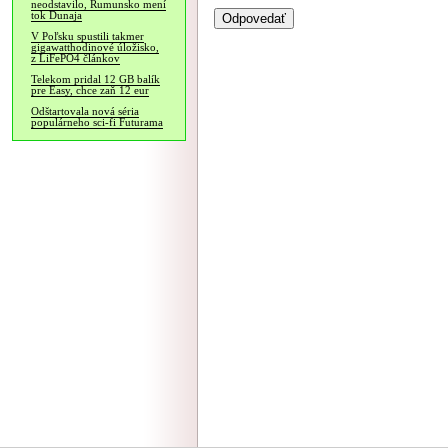
neodstavilo, Rumunsko mení
tok Dunaja
V Poľsku spustili takmer
gigawatthodinové úložisko,
z LiFePO4 článkov
Telekom pridal 12 GB balík
pre Easy, chce zaň 12 eur
Odštartovala nová séria
populárneho sci-fi Futurama