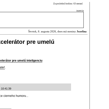
Za poslednú hodinu: 63 meraní
inzercia
Štvrtok, 6. augusta 2026, dnes má meniny
Jozefína
celerátor pre umelú
erátor pre umelú inteligenciu
ateľ
.
4 10:41:39
ice cierneho humoru...