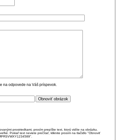
cie na odpovede na Váš príspevok.
anými prostriedkami, prosím prepíšte text, ktorý vidíte na obrázku.
é. Pokiaľ text neviete prečítať, kliknite prosím na tlačidlo "Obnoviť
DJKMPRSVWXY1234589".