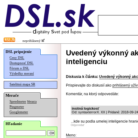
neprihlásený
Uvedený výkonný ak
DSL pripojenie
Ceny DSL
inteligenciu
Dostupnosť DSL
Fórum o DSL
Výsledky meraní
Diskusia k článku:
Uvedený výkonný akcel
Satelitná mapa SR
Prispievajte do diskusií ako
prihlásený užív
Komentár, na ktorý odpovedáte:
Merače
Speedmeter
Merania
Pingmeter
insitná logickosť
Googlemeter
Od: syntaxterrorX. XX | Pridané: 2018-09-2
...kde su podla umelej inteligencie hran
Hľadanie
Odpovedať
Meno: