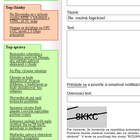
Top články
Titulok:
Na Slovensku sa v tichosti
vypína ADSL v lokalitách s
VDSL, už 31. mája
Text:
Orange sa doťahuje na UPC
a O2, spustí 2.5 Gbps
pripojenie
Top správy
Rumunsko odstrelmi a
blokádou mení tok Dunaja,
aby udržalo jadrovú
elektráreň v chode
Joj Play výrazne zdražuje
Chrome sa bude
aktualizovať dvakrát
týždenne, v budúcnosti sa
Prihláste sa
a povoľte si emailové notifiká
bude aktualizovať bez
reštartov
Overovací text:
Slovensko.sk má opäť
technické problémy
Spustená výroba flash
pamäte s novým najvyšším
počtom vrstiev
Železnice znižujú kvôli teplu
rýchlosť iba na 50 km/h,
spôsobuje to meškanie
Pre overenie, že komentár sa nepridáva automatizov
Písmená musíte zadávať rovnako ako na obrázku veľk
Maďarsko jadrovú elektráreň
obrázok". V texte sa používajú iba znaky "BC
nakoniec kompletne