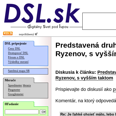
neprihlásený
Predstavená druh
DSL pripojenie
Ceny DSL
Ryzenov, s vyšší
Dostupnosť DSL
Fórum o DSL
Výsledky meraní
Satelitná mapa SR
Diskusia k článku:
Predsta
Ryzenov, s vyšším taktom
Merače
Speedmeter
Merania
Prispievajte do diskusií ako
p
Pingmeter
Googlemeter
Komentár, na ktorý odpovedá
Hľadanie
Re: Je ľahké chcieť málo, lebo 