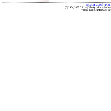
NÁVŠTEVNOSŤ
|
INZE
(C) 2004, 2005 DSL.sk | Všetky práva vyhradené
Všetky uvedené informácie sú b