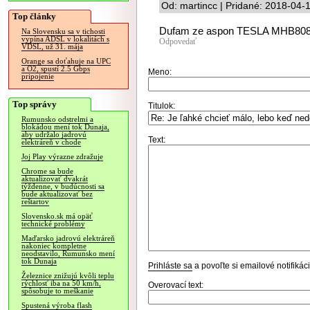
Od: martincc | Pridané: 2018-04-
Top články
Dufam ze aspon TESLA MHB8080A.
Na Slovensku sa v tichosti
vypína ADSL v lokalitách s
Odpovedať
VDSL, už 31. mája
Orange sa doťahuje na UPC
a O2, spustí 2.5 Gbps
Meno:
pripojenie
Top správy
Titulok:
Rumunsko odstrelmi a
blokádou mení tok Dunaja,
aby udržalo jadrovú
Text:
elektráreň v chode
Joj Play výrazne zdražuje
Chrome sa bude
aktualizovať dvakrát
týždenne, v budúcnosti sa
bude aktualizovať bez
reštartov
Slovensko.sk má opäť
technické problémy
Maďarsko jadrovú elektráreň
nakoniec kompletne
neodstavilo, Rumunsko mení
tok Dunaja
Prihláste sa
a povoľte si emailové notifiká
Železnice znižujú kvôli teplu
rýchlosť iba na 50 km/h,
Overovací text:
spôsobuje to meškanie
Spustená výroba flash