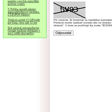
pamäte s novým najvyšším
počtom vrstiev
V Poľsku spustili takmer
gigawatthodinové úložisko,
z LiFePO4 článkov
Telekom pridal 12 GB balík
Pre overenie, že komentár sa nepridáva automatizov
pre Easy, chce zaň 12 eur
Písmená musíte zadávať rovnako ako na obrázku veľk
obrázok". V texte sa používajú iba znaky "BC
Súd zakázal samojazdiacim
Google taxíkom dobíjanie v
noci, rušili obyvateľov