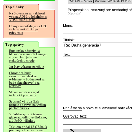
Od: AMD Center | Pridané: 2018-04-13 20:5
Top články
Príspevok bol zmazaný pre nevhodný a/
Na Slovensku sa v tichosti
Odpovedať
vypína ADSL v lokalitách s
VDSL, už 31. mája
Meno:
Orange sa doťahuje na UPC
a O2, spustí 2.5 Gbps
pripojenie
Titulok:
Top správy
Rumunsko odstrelmi a
blokádou mení tok Dunaja,
Text:
aby udržalo jadrovú
elektráreň v chode
Joj Play výrazne zdražuje
Chrome sa bude
aktualizovať dvakrát
týždenne, v budúcnosti sa
bude aktualizovať bez
reštartov
Slovensko.sk má opäť
technické problémy
Spustená výroba flash
pamäte s novým najvyšším
Prihláste sa
a povoľte si emailové notifiká
počtom vrstiev
V Poľsku spustili takmer
Overovací text:
gigawatthodinové úložisko,
z LiFePO4 článkov
Telekom pridal 12 GB balík
pre Easy, chce zaň 12 eur