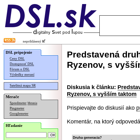
neprihlásený
Predstavená druh
DSL pripojenie
Ceny DSL
Ryzenov, s vyšší
Dostupnosť DSL
Fórum o DSL
Výsledky meraní
Satelitná mapa SR
Diskusia k článku:
Predsta
Ryzenov, s vyšším taktom
Merače
Speedmeter
Merania
Prispievajte do diskusií ako
p
Pingmeter
Googlemeter
Komentár, na ktorý odpovedá
Hľadanie
Druha generacia?