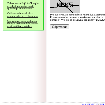
Železnice znižujú kvôli teplu
rýchlosť iba na 50 km/h,
spôsobuje to meškanie
Odštartovala nová séria
Pre overenie, že komentár sa nepridáva automatizov
populárneho sci-fi Futurama
Písmená musíte zadávať rovnako ako na obrázku veľk
obrázok". V texte sa používajú iba znaky "BC
Súd zakázal samojazdiacim
Google taxíkom dobíjanie v
noci, rušili obyvateľov
NÁVŠTEVNOSŤ
|
INZE