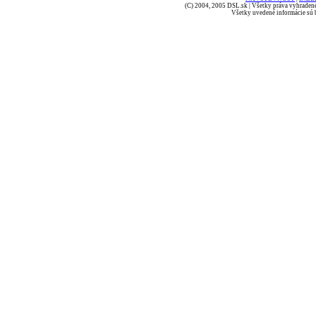
(C) 2004, 2005 DSL.sk | Všetky práva vyhradené
Všetky uvedené informácie sú b