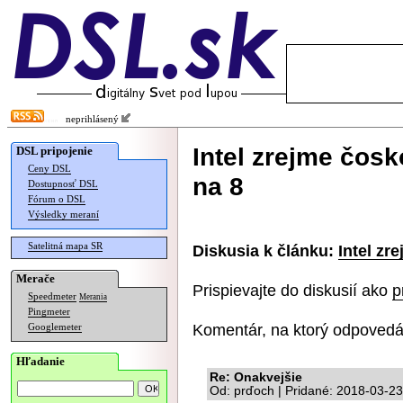
neprihlásený
Intel zrejme čosk
DSL pripojenie
Ceny DSL
na 8
Dostupnosť DSL
Fórum o DSL
Výsledky meraní
Satelitná mapa SR
Diskusia k článku:
Intel zr
Merače
Prispievajte do diskusií ako
p
Speedmeter
Merania
Pingmeter
Komentár, na ktorý odpovedá
Googlemeter
Hľadanie
Re: Onakvejšie
Od: prďoch | Pridané: 2018-03-23