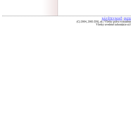
NÁVŠTEVNOSŤ
|
INZE
(C) 2004, 2005 DSL.sk | Všetky práva vyhradené
Všetky uvedené informácie sú b