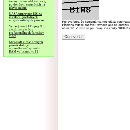
tretiny lístkov elektronicky,
po donútení cestujúcich na
takýto nákup
NASA pripravuje ISS na
inštaláciu posledných
nových solárnych panelov
Pre overenie, že komentár sa nepridáva automatizov
Písmená musíte zadávať rovnako ako na obrázku veľk
Vydaný nový FFmpeg 9.0,
obrázok". V texte sa používajú iba znaky "BC
zlepšil akceleráciu
profesionálnych formátov
videa
Microsoft v čase drahých
pamätí sľubuje
optimalizovať spotrebu
RAM vo Windows 11