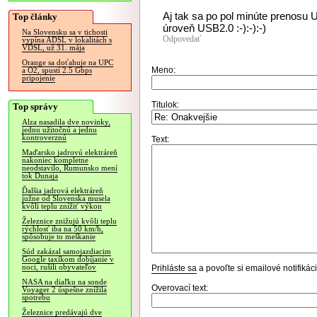
Aj tak sa po pol minúte prenosu U
Top články
úroveň USB2.0 :-):-):-)
Na Slovensku sa v tichosti
Odpovedať
vypína ADSL v lokalitách s
VDSL, už 31. mája
Orange sa doťahuje na UPC
Meno:
a O2, spustí 2.5 Gbps
pripojenie
Titulok:
Top správy
Alza nasadila dve novinky,
jednu užitočnú a jednu
kontroverznú
Text:
Maďarsko jadrovú elektráreň
nakoniec kompletne
neodstavilo, Rumunsko mení
tok Dunaja
Ďalšia jadrová elektráreň
južne od Slovenska musela
kvôli teplu znížiť výkon
Železnice znižujú kvôli teplu
rýchlosť iba na 50 km/h,
spôsobuje to meškanie
Súd zakázal samojazdiacim
Google taxíkom dobíjanie v
noci, rušili obyvateľov
Prihláste sa
a povoľte si emailové notifiká
NASA na diaľku na sonde
Overovací text:
Voyager 2 úspešne znížila
spotrebu
Železnice predávajú dve