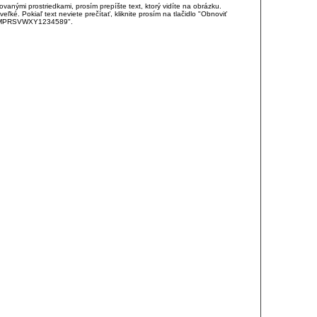
anými prostriedkami, prosím prepíšte text, ktorý vidíte na obrázku.
é. Pokiaľ text neviete prečítať, kliknite prosím na tlačidlo "Obnoviť
DJKMPRSVWXY1234589".