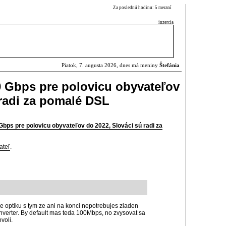
Za poslednú hodinu: 5 meraní
inzercia
Piatok, 7. augusta 2026, dnes má meniny
Štefánia
 Gbps pre polovicu obyvateľov
 radi za pomalé DSL
bps pre polovicu obyvateľov do 2022, Slováci sú radi za
ateľ
.
e optiku s tym ze ani na konci nepotrebujes ziaden
verter. By default mas teda 100Mbps, no zvysovat sa
voli.