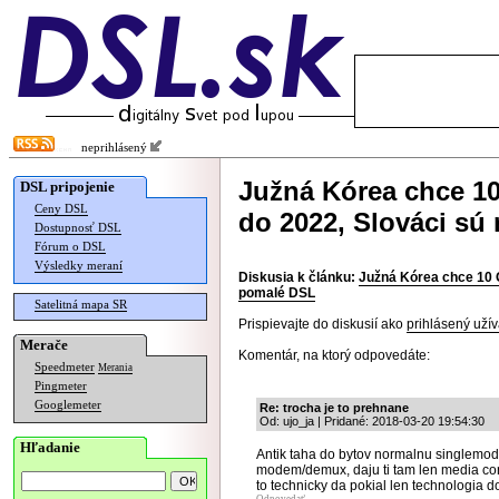
neprihlásený
Južná Kórea chce 10
DSL pripojenie
Ceny DSL
do 2022, Slováci sú
Dostupnosť DSL
Fórum o DSL
Výsledky meraní
Diskusia k článku:
Južná Kórea chce 10 G
pomalé DSL
Satelitná mapa SR
Prispievajte do diskusií ako
prihlásený užív
Merače
Komentár, na ktorý odpovedáte:
Speedmeter
Merania
Pingmeter
Googlemeter
Re: trocha je to prehnane
Od: ujo_ja | Pridané: 2018-03-20 19:54:30
Hľadanie
Antik taha do bytov normalnu singlemod
modem/demux, daju ti tam len media con
to technicky da pokial len technologia do