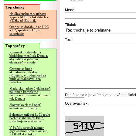
Odpovedať
Top články
Meno:
Na Slovensku sa v tichosti
vypína ADSL v lokalitách s
VDSL, už 31. mája
Titulok:
Orange sa doťahuje na UPC
a O2, spustí 2.5 Gbps
pripojenie
Text:
Top správy
Rumunsko odstrelmi a
blokádou mení tok Dunaja,
aby udržalo jadrovú
elektráreň v chode
Chrome sa bude
aktualizovať dvakrát
týždenne, v budúcnosti sa
bude aktualizovať bez
reštartov
Maďarsko jadrovú elektráreň
nakoniec kompletne
Prihláste sa
a povoľte si emailové notifiká
neodstavilo, Rumunsko mení
tok Dunaja
Overovací text:
Slovensko.sk má opäť
technické problémy
Železnice znižujú kvôli teplu
rýchlosť iba na 50 km/h,
spôsobuje to meškanie
V Poľsku spustili takmer
gigawatthodinové úložisko,
z LiFePO4 článkov