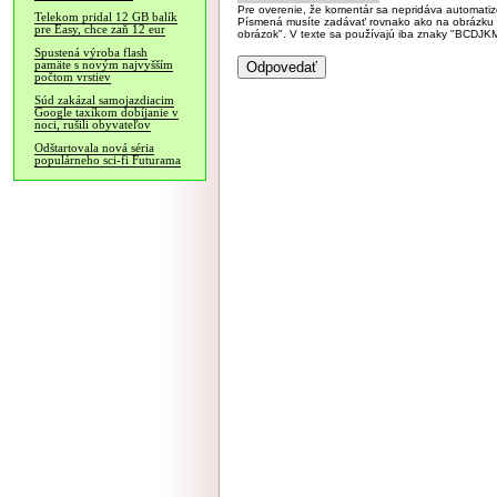
Pre overenie, že komentár sa nepridáva automatizov
Telekom pridal 12 GB balík
Písmená musíte zadávať rovnako ako na obrázku veľk
pre Easy, chce zaň 12 eur
obrázok". V texte sa používajú iba znaky "BC
Spustená výroba flash
pamäte s novým najvyšším
počtom vrstiev
Súd zakázal samojazdiacim
Google taxíkom dobíjanie v
noci, rušili obyvateľov
Odštartovala nová séria
populárneho sci-fi Futurama