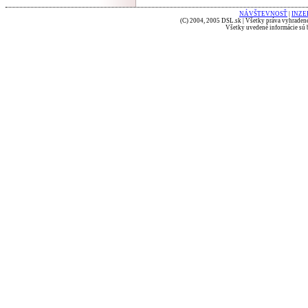
NÁVŠTEVNOSŤ
|
INZE
(C) 2004, 2005 DSL.sk | Všetky práva vyhradené
Všetky uvedené informácie sú b