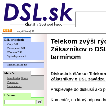
neprihlásený
Telekom zvýši rý
DSL pripojenie
Ceny DSL
Zákazníkov o DS
Dostupnosť DSL
Fórum o DSL
termínom
Výsledky meraní
Satelitná mapa SR
Diskusia k článku:
Telekom 
Merače
Zákazníkov o DSL zavádza
Speedmeter
Merania
Pingmeter
Googlemeter
Prispievajte do diskusií ako
p
Hľadanie
Komentár, na ktorý odpovedá