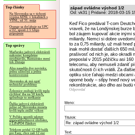
Top články
západ ovládne východ 1/2
Od: vk31 | Pridané: 2018-03-15 1
Na Slovensku sa v tichosti
vypína ADSL v lokalitách s
VDSL, už 31. mája
Keď Fico predával T-com Deutche 
Orange sa doťahuje na UPC
vraveli, že na Londýnskej burze b
a O2, spustí 2.5 Gbps
bol záujem kupovať akcie inými s
pripojenie
miliardy. Nemci si dobre uvedomili,
to za 0,75 miliardy, už mali hneď
Top správy
inak mohli dostať ďalších 650 mil
Maďarsko jadrovú elektráreň
prašivosť od nich je, ako okradl
nakoniec kompletne
preposlal v 2015 pôžičku asi 160
neodstavilo, Rumunsko mení
tok Dunaja
telecomu, aby nemuseli zdaniť p
Alza nasadila dve novinky,
skutočnosti či ich vrátili. Za ďal
jednu užitočnú a jednu
optiku síce ťahajú medzi obcami 
kontroverznú
oporné body – stĺpy hneď nový ved
Slovensko.sk má opäť
rekonštrukcie, ako dlho asi budú
technické problémy
Odpovedať
Železnice znižujú kvôli teplu
rýchlosť iba na 50 km/h,
spôsobuje to meškanie
Meno:
Ďalšia jadrová elektráreň
južne od Slovenska musela
kvôli teplu znížiť výkon
V Poľsku spustili takmer
Titulok:
gigawatthodinové úložisko,
z LiFePO4 článkov
Telekom pridal 12 GB balík
Text:
pre Easy, chce zaň 12 eur