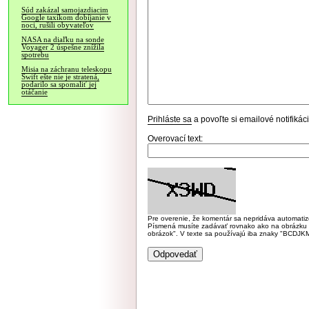
Súd zakázal samojazdiacim
Google taxíkom dobíjanie v
noci, rušili obyvateľov
NASA na diaľku na sonde
Voyager 2 úspešne znížila
spotrebu
Misia na záchranu teleskopu
Swift ešte nie je stratená,
podarilo sa spomaliť jej
otáčanie
Prihláste sa
a povoľte si emailové notifiká
Overovací text:
Pre overenie, že komentár sa nepridáva automatizov
Písmená musíte zadávať rovnako ako na obrázku veľk
obrázok". V texte sa používajú iba znaky "BC