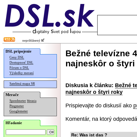
neprihlásený
Bežné televízne 4
DSL pripojenie
Ceny DSL
najneskôr o štyri
Dostupnosť DSL
Fórum o DSL
Výsledky meraní
Satelitná mapa SR
Diskusia k článku:
Bežné te
najneskôr o štyri roky
Merače
Speedmeter
Merania
Prispievajte do diskusií ako
p
Pingmeter
Googlemeter
Komentár, na ktorý odpovedá
Hľadanie
Re: Was ist das ?