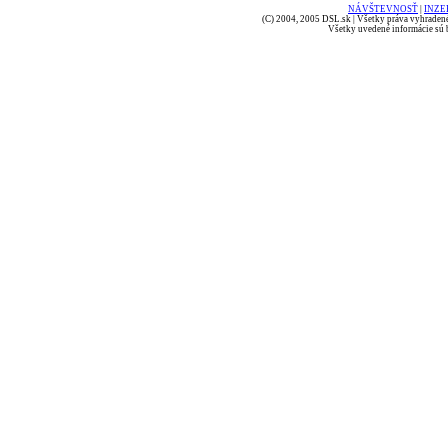
NÁVŠTEVNOSŤ
|
INZE
(C) 2004, 2005 DSL.sk | Všetky práva vyhradené
Všetky uvedené informácie sú b