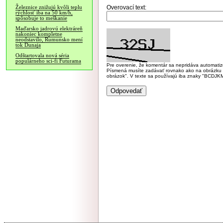
Overovací text:
Železnice znižujú kvôli teplu
rýchlosť iba na 50 km/h,
spôsobuje to meškanie
Maďarsko jadrovú elektráreň
nakoniec kompletne
neodstavilo, Rumunsko mení
tok Dunaja
Odštartovala nová séria
populárneho sci-fi Futurama
Pre overenie, že komentár sa nepridáva automatizov
Písmená musíte zadávať rovnako ako na obrázku veľk
obrázok". V texte sa používajú iba znaky "BC