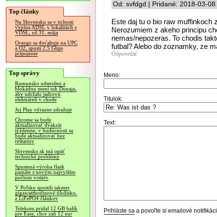
Od: svfdgd | Pridané: 2018-03-08
Top články
Este daj tu o bio raw muffinkoch z
Na Slovensku sa v tichosti
vypína ADSL v lokalitách s
Nerozumiem z akeho principu cho
VDSL, už 31. mája
nemas/nepozeras. To chodis takto 
Orange sa doťahuje na UPC
futbal? Alebo do zoznamky, ze ma
a O2, spustí 2.5 Gbps
Odpovedať
pripojenie
Top správy
Meno:
Rumunsko odstrelmi a
blokádou mení tok Dunaja,
aby udržalo jadrovú
Titulok:
elektráreň v chode
Joj Play výrazne zdražuje
Chrome sa bude
Text:
aktualizovať dvakrát
týždenne, v budúcnosti sa
bude aktualizovať bez
reštartov
Slovensko.sk má opäť
technické problémy
Spustená výroba flash
pamäte s novým najvyšším
počtom vrstiev
V Poľsku spustili takmer
gigawatthodinové úložisko,
z LiFePO4 článkov
Telekom pridal 12 GB balík
Prihláste sa
a povoľte si emailové notifiká
pre Easy, chce zaň 12 eur