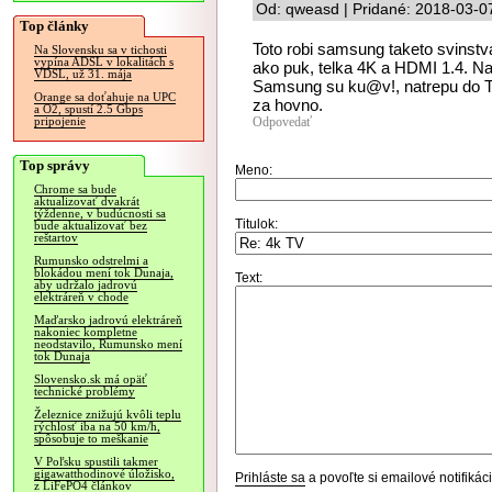
Od: qweasd | Pridané: 2018-03-0
Top články
Toto robi samsung taketo svinstva
Na Slovensku sa v tichosti
vypína ADSL v lokalitách s
ako puk, telka 4K a HDMI 1.4. Na
VDSL, už 31. mája
Samsung su ku@v!, natrepu do TV
Orange sa doťahuje na UPC
za hovno.
a O2, spustí 2.5 Gbps
Odpovedať
pripojenie
Top správy
Meno:
Chrome sa bude
aktualizovať dvakrát
týždenne, v budúcnosti sa
Titulok:
bude aktualizovať bez
reštartov
Rumunsko odstrelmi a
blokádou mení tok Dunaja,
Text:
aby udržalo jadrovú
elektráreň v chode
Maďarsko jadrovú elektráreň
nakoniec kompletne
neodstavilo, Rumunsko mení
tok Dunaja
Slovensko.sk má opäť
technické problémy
Železnice znižujú kvôli teplu
rýchlosť iba na 50 km/h,
spôsobuje to meškanie
V Poľsku spustili takmer
gigawatthodinové úložisko,
Prihláste sa
a povoľte si emailové notifiká
z LiFePO4 článkov