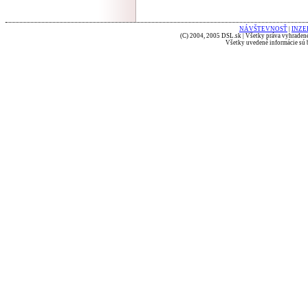
NÁVŠTEVNOSŤ
|
INZE
(C) 2004, 2005 DSL.sk | Všetky práva vyhradené
Všetky uvedené informácie sú b