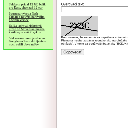
Overovací text:
Telekom pridal 12 GB balík
pre Easy, chce zaň 12 eur
Spustená výroba flash
pamäte s novým najvyšším
počtom vrstiev
Ďalšia jadrová elektráreň
južne od Slovenska musela
kvôli teplu znížiť výkon
Pre overenie, že komentár sa nepridáva automatizov
Súd zakázal samojazdiacim
Písmená musíte zadávať rovnako ako na obrázku veľk
Google taxíkom dobíjanie v
obrázok". V texte sa používajú iba znaky "BC
noci, rušili obyvateľov