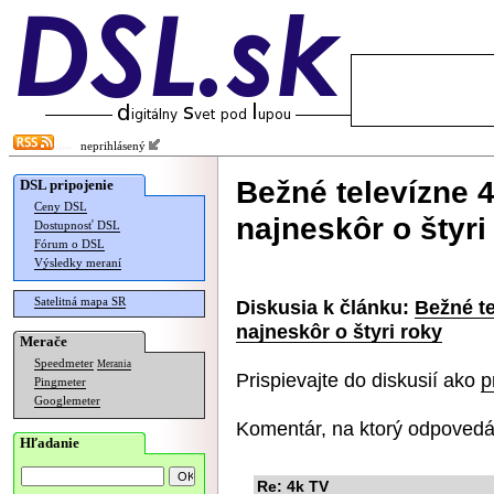
neprihlásený
Bežné televízne 4
DSL pripojenie
Ceny DSL
najneskôr o štyri
Dostupnosť DSL
Fórum o DSL
Výsledky meraní
Satelitná mapa SR
Diskusia k článku:
Bežné te
najneskôr o štyri roky
Merače
Speedmeter
Merania
Prispievajte do diskusií ako
p
Pingmeter
Googlemeter
Komentár, na ktorý odpovedá
Hľadanie
Re: 4k TV