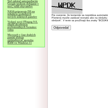
Súd zakázal samojazdiacim
Google taxíkom dobíjanie v
noci, rušili obyvateľov
NASA pripravuje ISS na
inštaláciu posledných
Pre overenie, že komentár sa nepridáva automatizov
nových solárnych panelov
Písmená musíte zadávať rovnako ako na obrázku veľk
obrázok". V texte sa používajú iba znaky "BC
Vydaný nový FFmpeg 9.0,
zlepšil akceleráciu
profesionálnych formátov
videa
Microsoft v čase drahých
pamätí sľubuje
optimalizovať spotrebu
RAM vo Windows 11