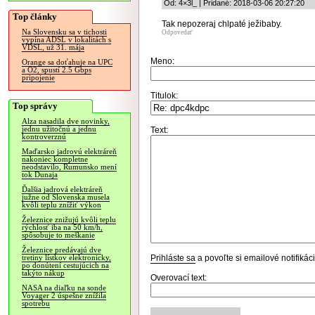
Od: 4×3l_ | Pridané: 2018-03-06 20:27:20
Top články
Tak nepozeraj chlpaté ježibaby.
Na Slovensku sa v tichosti
Odpovedať
vypína ADSL v lokalitách s
VDSL, už 31. mája
Meno:
Orange sa doťahuje na UPC
a O2, spustí 2.5 Gbps
pripojenie
Titulok:
Top správy
Alza nasadila dve novinky,
jednu užitočnú a jednu
Text:
kontroverznú
Maďarsko jadrovú elektráreň
nakoniec kompletne
neodstavilo, Rumunsko mení
tok Dunaja
Ďalšia jadrová elektráreň
južne od Slovenska musela
kvôli teplu znížiť výkon
Železnice znižujú kvôli teplu
rýchlosť iba na 50 km/h,
spôsobuje to meškanie
Železnice predávajú dve
Prihláste sa
a povoľte si emailové notifiká
tretiny lístkov elektronicky,
po donútení cestujúcich na
takýto nákup
Overovací text:
NASA na diaľku na sonde
Voyager 2 úspešne znížila
spotrebu