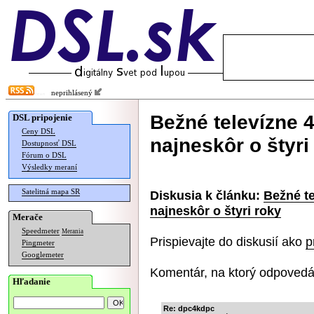
neprihlásený
Bežné televízne 4
DSL pripojenie
Ceny DSL
najneskôr o štyri
Dostupnosť DSL
Fórum o DSL
Výsledky meraní
Satelitná mapa SR
Diskusia k článku:
Bežné te
najneskôr o štyri roky
Merače
Speedmeter
Merania
Prispievajte do diskusií ako
p
Pingmeter
Googlemeter
Komentár, na ktorý odpovedá
Hľadanie
Re: dpc4kdpc