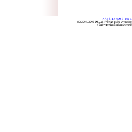
NÁVŠTEVNOSŤ
|
INZE
(C) 2004, 2005 DSL.sk | Všetky práva vyhradené
Všetky uvedené informácie sú b