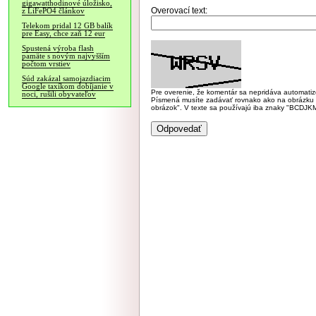
gigawatthodinové úložisko,
Overovací text:
z LiFePO4 článkov
Telekom pridal 12 GB balík
pre Easy, chce zaň 12 eur
Spustená výroba flash
pamäte s novým najvyšším
počtom vrstiev
Súd zakázal samojazdiacim
Google taxíkom dobíjanie v
Pre overenie, že komentár sa nepridáva automatizov
noci, rušili obyvateľov
Písmená musíte zadávať rovnako ako na obrázku veľk
obrázok". V texte sa používajú iba znaky "BC