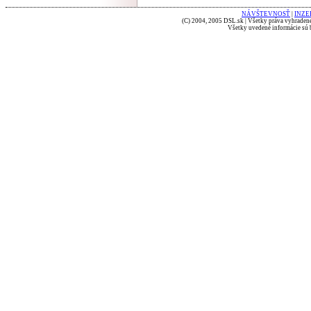
NÁVŠTEVNOSŤ
|
INZE
(C) 2004, 2005 DSL.sk | Všetky práva vyhradené
Všetky uvedené informácie sú b