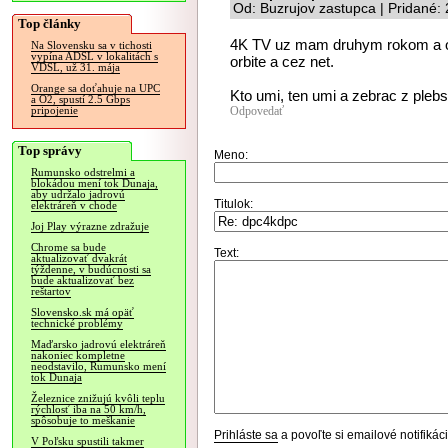
Od: Buzrujov zastupca | Pridané:
Top články
4K TV uz mam druhym rokom a ob
Na Slovensku sa v tichosti
vypína ADSL v lokalitách s
orbite a cez net.
VDSL, už 31. mája
Orange sa doťahuje na UPC
Kto umi, ten umi a zebrac z plebsu
a O2, spustí 2.5 Gbps
Odpovedať
pripojenie
Top správy
Meno:
Rumunsko odstrelmi a
blokádou mení tok Dunaja,
aby udržalo jadrovú
Titulok:
elektráreň v chode
Joj Play výrazne zdražuje
Chrome sa bude
Text:
aktualizovať dvakrát
týždenne, v budúcnosti sa
bude aktualizovať bez
reštartov
Slovensko.sk má opäť
technické problémy
Maďarsko jadrovú elektráreň
nakoniec kompletne
neodstavilo, Rumunsko mení
tok Dunaja
Železnice znižujú kvôli teplu
rýchlosť iba na 50 km/h,
spôsobuje to meškanie
Prihláste sa
a povoľte si emailové notifiká
V Poľsku spustili takmer