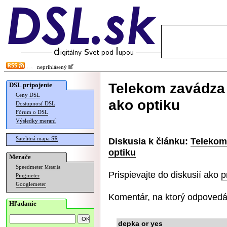
neprihlásený
Telekom zavádza
DSL pripojenie
Ceny DSL
ako optiku
Dostupnosť DSL
Fórum o DSL
Výsledky meraní
Satelitná mapa SR
Diskusia k článku:
Telekom
optiku
Merače
Speedmeter
Merania
Prispievajte do diskusií ako
p
Pingmeter
Googlemeter
Komentár, na ktorý odpovedá
Hľadanie
depka or yes