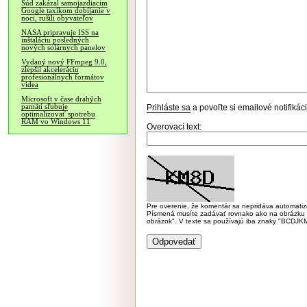
Súd zakázal samojazdiacim
Google taxíkom dobíjanie v
noci, rušili obyvateľov
NASA pripravuje ISS na
inštaláciu posledných
nových solárnych panelov
Vydaný nový FFmpeg 9.0,
zlepšil akceleráciu
profesionálnych formátov
videa
Microsoft v čase drahých
pamätí sľubuje
Prihláste sa
a povoľte si emailové notifiká
optimalizovať spotrebu
RAM vo Windows 11
Overovací text:
Pre overenie, že komentár sa nepridáva automatizov
Písmená musíte zadávať rovnako ako na obrázku veľk
obrázok". V texte sa používajú iba znaky "BC