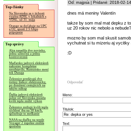
Od: majpsa | Pridané: 2018-02-1
Top články
dnes má meniny Valentín
Na Slovensku sa v tichosti
vypína ADSL v lokalitách s
VDSL, už 31. mája
takze by som mal mat depku z toh
Orange sa doťahuje na UPC
uz 20 rokov nic nebolo a nebude
a O2, spustí 2.5 Gbps
pripojenie
mozno by som mal skusit samobico
vychutnat si tu mizeriu aj vycitk
Top správy
Alza nasadila dve novinky,
:D
jednu užitočnú a jednu
kontroverznú
Maďarsko jadrovú elektráreň
nakoniec kompletne
neodstavilo, Rumunsko mení
tok Dunaja
Železnice predávajú dve
Odpovedať
tretiny lístkov elektronicky,
po donútení cestujúcich na
takýto nákup
Ďalšia jadrová elektráreň
Meno:
južne od Slovenska musela
kvôli teplu znížiť výkon
Železnice znižujú kvôli teplu
Titulok:
rýchlosť iba na 50 km/h,
spôsobuje to meškanie
NASA na diaľku na sonde
Voyager 2 úspešne znížila
Text:
spotrebu