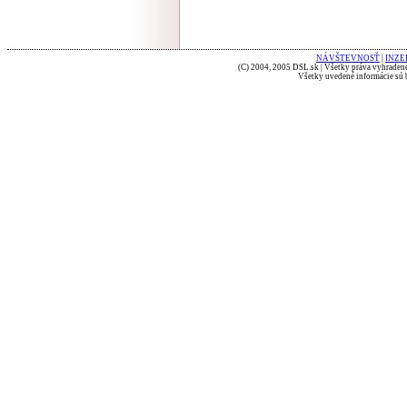
NÁVŠTEVNOSŤ
|
INZE
(C) 2004, 2005 DSL.sk | Všetky práva vyhradené
Všetky uvedené informácie sú b