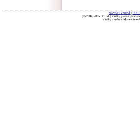
NÁVŠTEVNOSŤ
|
INZE
(C) 2004, 2005 DSL.sk | Všetky práva vyhradené
Všetky uvedené informácie sú b