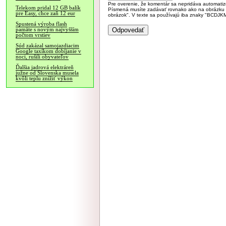
Pre overenie, že komentár sa nepridáva automatizov
Telekom pridal 12 GB balík
Písmená musíte zadávať rovnako ako na obrázku veľk
pre Easy, chce zaň 12 eur
obrázok". V texte sa používajú iba znaky "BC
Spustená výroba flash
pamäte s novým najvyšším
počtom vrstiev
Súd zakázal samojazdiacim
Google taxíkom dobíjanie v
noci, rušili obyvateľov
Ďalšia jadrová elektráreň
južne od Slovenska musela
kvôli teplu znížiť výkon