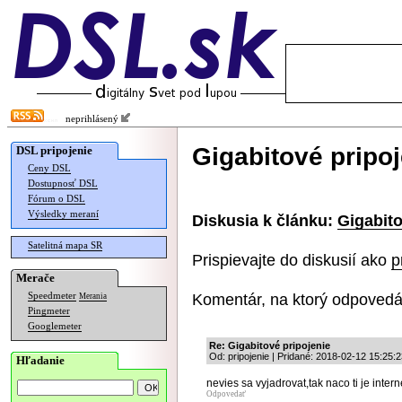
neprihlásený
Gigabitové pripoj
DSL pripojenie
Ceny DSL
Dostupnosť DSL
Fórum o DSL
Výsledky meraní
Diskusia k článku:
Gigabito
Satelitná mapa SR
Prispievajte do diskusií ako
p
Merače
Komentár, na ktorý odpovedá
Speedmeter
Merania
Pingmeter
Googlemeter
Re: Gigabitové pripojenie
Od: pripojenie | Pridané: 2018-02-12 15:25:
Hľadanie
nevies sa vyjadrovat,tak naco ti je interne
Odpovedať