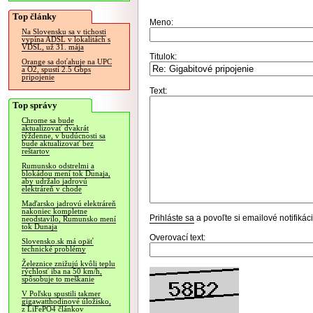
Top články
Meno:
Na Slovensku sa v tichosti
vypína ADSL v lokalitách s
VDSL, už 31. mája
Titulok:
Orange sa doťahuje na UPC
a O2, spustí 2.5 Gbps
pripojenie
Text:
Top správy
Chrome sa bude
aktualizovať dvakrát
týždenne, v budúcnosti sa
bude aktualizovať bez
reštartov
Rumunsko odstrelmi a
blokádou mení tok Dunaja,
aby udržalo jadrovú
elektráreň v chode
Maďarsko jadrovú elektráreň
nakoniec kompletne
Prihláste sa
a povoľte si emailové notifiká
neodstavilo, Rumunsko mení
tok Dunaja
Overovací text:
Slovensko.sk má opäť
technické problémy
Železnice znižujú kvôli teplu
rýchlosť iba na 50 km/h,
spôsobuje to meškanie
V Poľsku spustili takmer
gigawatthodinové úložisko,
z LiFePO4 článkov