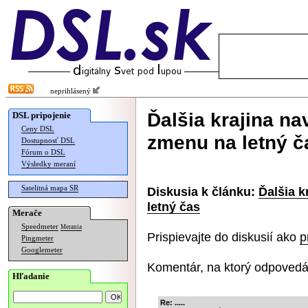
neprihlásený
Ďalšia krajina na
DSL pripojenie
Ceny DSL
zmenu na letný č
Dostupnosť DSL
Fórum o DSL
Výsledky meraní
Satelitná mapa SR
Diskusia k článku:
Ďalšia k
letný čas
Merače
Speedmeter
Merania
Prispievajte do diskusií ako
p
Pingmeter
Googlemeter
Komentár, na ktorý odpovedá
Hľadanie
Re: .....