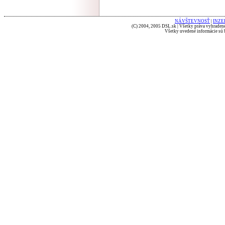
NÁVŠTEVNOSŤ
|
INZE
(C) 2004, 2005 DSL.sk | Všetky práva vyhradené
Všetky uvedené informácie sú b