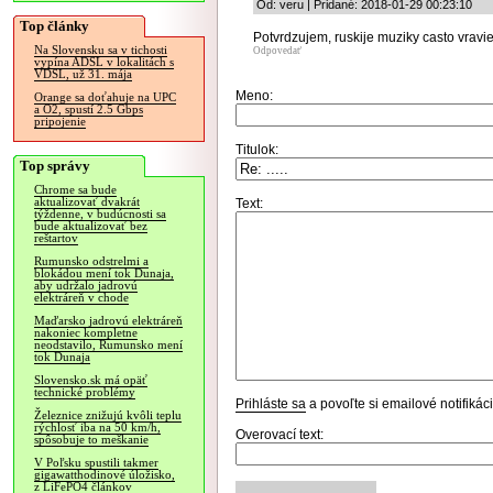
Od: veru | Pridané: 2018-01-29 00:23:10
Top články
Potvrdzujem, ruskije muziky casto vraviev
Na Slovensku sa v tichosti
Odpovedať
vypína ADSL v lokalitách s
VDSL, už 31. mája
Meno:
Orange sa doťahuje na UPC
a O2, spustí 2.5 Gbps
pripojenie
Titulok:
Top správy
Chrome sa bude
aktualizovať dvakrát
Text:
týždenne, v budúcnosti sa
bude aktualizovať bez
reštartov
Rumunsko odstrelmi a
blokádou mení tok Dunaja,
aby udržalo jadrovú
elektráreň v chode
Maďarsko jadrovú elektráreň
nakoniec kompletne
neodstavilo, Rumunsko mení
tok Dunaja
Slovensko.sk má opäť
technické problémy
Prihláste sa
a povoľte si emailové notifiká
Železnice znižujú kvôli teplu
rýchlosť iba na 50 km/h,
Overovací text:
spôsobuje to meškanie
V Poľsku spustili takmer
gigawatthodinové úložisko,
z LiFePO4 článkov