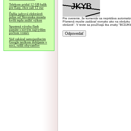
Telekom pridal 12 GB balík
pre Easy, chce zaň 12 eur
Ďalšia jadrová elektráreň
južne od Slovenska musela
Pre overenie, že komentár sa nepridáva automatizov
kvôli teplu znížiť výkon
Písmená musíte zadávať rovnako ako na obrázku veľk
obrázok". V texte sa používajú iba znaky "BC
Spustená výroba flash
pamäte s novým najvyšším
počtom vrstiev
Súd zakázal samojazdiacim
Google taxíkom dobíjanie v
noci, rušili obyvateľov