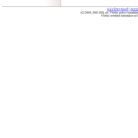
NÁVŠTEVNOSŤ
|
INZE
(C) 2004, 2005 DSL.sk | Všetky práva vyhradené
Všetky uvedené informácie sú b