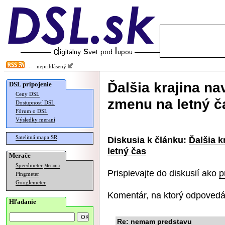
neprihlásený
Ďalšia krajina na
DSL pripojenie
Ceny DSL
zmenu na letný č
Dostupnosť DSL
Fórum o DSL
Výsledky meraní
Satelitná mapa SR
Diskusia k článku:
Ďalšia k
letný čas
Merače
Speedmeter
Merania
Prispievajte do diskusií ako
p
Pingmeter
Googlemeter
Komentár, na ktorý odpovedá
Hľadanie
Re: nemam predstavu