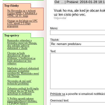
Od: ... | Pridané: 2018-01-28 18:
Top články
Vsak ho ma, ale ked je obcan koko
Na Slovensku sa v tichosti
vypína ADSL v lokalitách s
uz len cisto jeho vec.
VDSL, už 31. mája
Odpovedať
Orange sa doťahuje na UPC
a O2, spustí 2.5 Gbps
pripojenie
Meno:
Top správy
Titulok:
Rumunsko odstrelmi a
blokádou mení tok Dunaja,
aby udržalo jadrovú
elektráreň v chode
Text:
Chrome sa bude
aktualizovať dvakrát
týždenne, v budúcnosti sa
bude aktualizovať bez
reštartov
Maďarsko jadrovú elektráreň
nakoniec kompletne
neodstavilo, Rumunsko mení
tok Dunaja
Slovensko.sk má opäť
technické problémy
Železnice znižujú kvôli teplu
rýchlosť iba na 50 km/h,
spôsobuje to meškanie
Prihláste sa
a povoľte si emailové notifiká
V Poľsku spustili takmer
Overovací text:
gigawatthodinové úložisko,
z LiFePO4 článkov