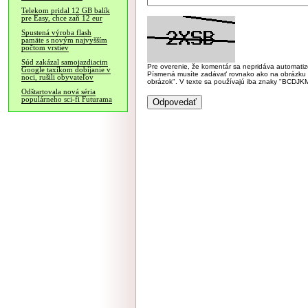
Telekom pridal 12 GB balík
pre Easy, chce zaň 12 eur
Spustená výroba flash
pamäte s novým najvyšším
počtom vrstiev
Súd zakázal samojazdiacim
Pre overenie, že komentár sa nepridáva automatizov
Google taxíkom dobíjanie v
Písmená musíte zadávať rovnako ako na obrázku veľk
noci, rušili obyvateľov
obrázok". V texte sa používajú iba znaky "BC
Odštartovala nová séria
populárneho sci-fi Futurama