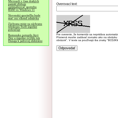
Microsoft v čase drahých
Overovací text:
pamätí sľubuje
optimalizovať spotrebu
RAM vo Windows 11
Slovenská sporiteľňa bude
mať cez víkend odstávku
Záchrana misie na záchranu
teleskopu Swift úspešne
pokračuje
Pre overenie, že komentár sa nepridáva automatizov
Rumunsko potopilo štyri
Písmená musíte zadávať rovnako ako na obrázku veľk
člny a úspešne zvýšilo tok
obrázok". V texte sa používajú iba znaky "BC
Dunaja k jadrovej elektrárni