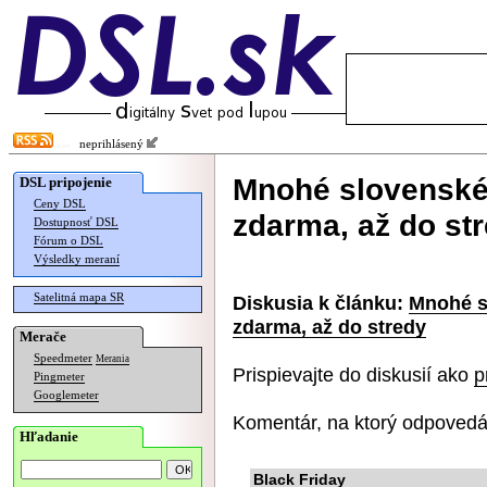
neprihlásený
Mnohé slovenské
DSL pripojenie
Ceny DSL
zdarma, až do st
Dostupnosť DSL
Fórum o DSL
Výsledky meraní
Satelitná mapa SR
Diskusia k článku:
Mnohé s
zdarma, až do stredy
Merače
Speedmeter
Merania
Prispievajte do diskusií ako
p
Pingmeter
Googlemeter
Komentár, na ktorý odpovedá
Hľadanie
Black Friday