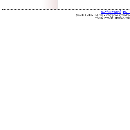
NÁVŠTEVNOSŤ
|
INZE
(C) 2004, 2005 DSL.sk | Všetky práva vyhradené
Všetky uvedené informácie sú b