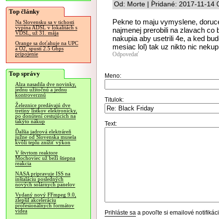
Od: Morte | Pridané: 2017-11-14 
Top články
Pekne to maju vymyslene, doruce
Na Slovensku sa v tichosti
vypína ADSL v lokalitách s
najmenej prerobili na zlavach co
VDSL, už 31. mája
nakupia aby usetrili 4e, a ked bu
Orange sa doťahuje na UPC
mesiac lol) tak uz nikto nic nekup
a O2, spustí 2.5 Gbps
Odpovedať
pripojenie
Top správy
Meno:
Alza nasadila dve novinky,
jednu užitočnú a jednu
kontroverznú
Titulok:
Železnice predávajú dve
tretiny lístkov elektronicky,
po donútení cestujúcich na
takýto nákup
Text:
Ďalšia jadrová elektráreň
južne od Slovenska musela
kvôli teplu znížiť výkon
V štvrtom reaktore
Mochoviec už beží štiepna
reakcia
NASA pripravuje ISS na
inštaláciu posledných
nových solárnych panelov
Vydaný nový FFmpeg 9.0,
zlepšil akceleráciu
profesionálnych formátov
videa
Prihláste sa
a povoľte si emailové notifiká