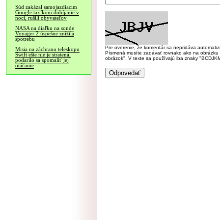
Súd zakázal samojazdiacim
Google taxíkom dobíjanie v
noci, rušili obyvateľov
NASA na diaľku na sonde
Voyager 2 úspešne znížila
spotrebu
Pre overenie, že komentár sa nepridáva automatizov
Misia na záchranu teleskopu
Písmená musíte zadávať rovnako ako na obrázku veľk
Swift ešte nie je stratená,
obrázok". V texte sa používajú iba znaky "BC
podarilo sa spomaliť jej
otáčanie