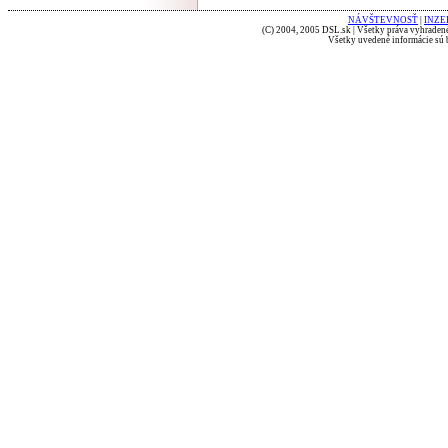
NÁVŠTEVNOSŤ
|
INZE
(C) 2004, 2005 DSL.sk | Všetky práva vyhradené
Všetky uvedené informácie sú b