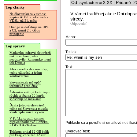
Od: syntaxterrorX XX | Pridané: 
Top články
V rámci tradičnej akcie Dni dop
Na Slovensku sa v tichosti
vypína ADSL v lokalitách s
stredy.
VDSL, už 31. mája
Odpovedať
Orange sa doťahuje na UPC
a O2, spustí 2.5 Gbps
pripojenie
Meno:
Top správy
Titulok:
Maďarsko jadrovú elektráreň
nakoniec kompletne
neodstavilo, Rumunsko mení
tok Dunaja
Text:
Alza nasadila dve novinky,
jednu užitočnú a jednu
kontroverznú
Slovensko.sk má opäť
technické problémy
Železnice znižujú kvôli teplu
rýchlosť iba na 50 km/h,
spôsobuje to meškanie
Ďalšia jadrová elektráreň
južne od Slovenska musela
kvôli teplu znížiť výkon
V Poľsku spustili takmer
gigawatthodinové úložisko,
Prihláste sa
a povoľte si emailové notifiká
z LiFePO4 článkov
Overovací text:
Telekom pridal 12 GB balík
pre Easy, chce zaň 12 eur