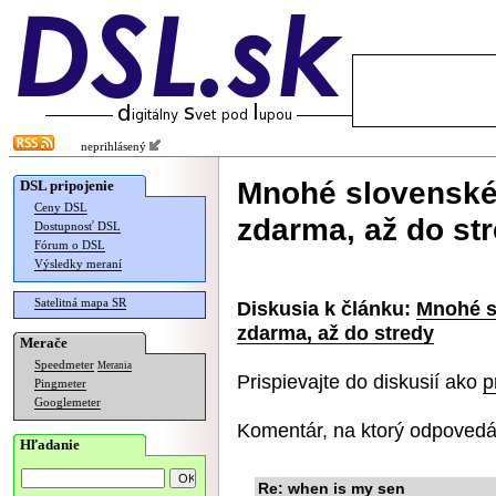
neprihlásený
Mnohé slovenské
DSL pripojenie
Ceny DSL
zdarma, až do st
Dostupnosť DSL
Fórum o DSL
Výsledky meraní
Satelitná mapa SR
Diskusia k článku:
Mnohé s
zdarma, až do stredy
Merače
Speedmeter
Merania
Prispievajte do diskusií ako
p
Pingmeter
Googlemeter
Komentár, na ktorý odpovedá
Hľadanie
Re: when is my sen