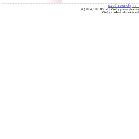
NÁVŠTEVNOSŤ
|
INZE
(C) 2004, 2005 DSL.sk | Všetky práva vyhradené
Všetky uvedené informácie sú b