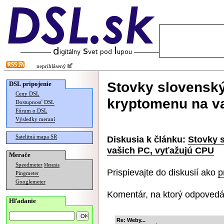
neprihlásený
Stovky slovensk
DSL pripojenie
Ceny DSL
kryptomenu na v
Dostupnosť DSL
Fórum o DSL
Výsledky meraní
Satelitná mapa SR
Diskusia k článku:
Stovky 
vašich PC, vyťažujú CPU
Merače
Speedmeter
Merania
Prispievajte do diskusií ako
p
Pingmeter
Googlemeter
Komentár, na ktorý odpovedá
Hľadanie
Re: Weby...