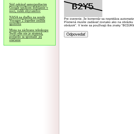
Súd zakázal samojazdiacim
Google taxíkom dobíjanie v
noci, rušili obyvateľov
NASA na diaľku na sonde
Pre overenie, že komentár sa nepridáva automatizov
Voyager 2 úspešne znížila
Písmená musíte zadávať rovnako ako na obrázku veľk
spotrebu
obrázok". V texte sa používajú iba znaky "BC
Misia na záchranu teleskopu
Swift ešte nie je stratená,
podarilo sa spomaliť jej
otáčanie