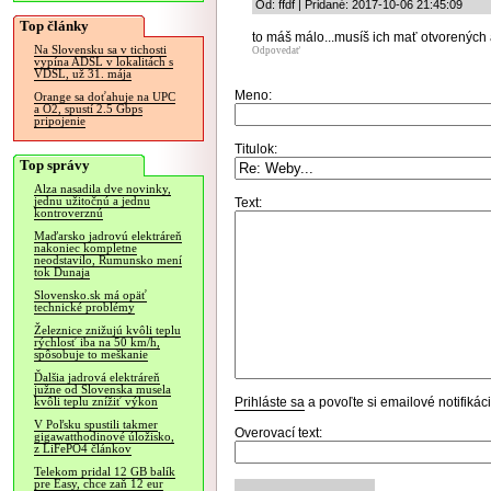
Od: ffdf | Pridané: 2017-10-06 21:45:09
Top články
to máš málo...musíš ich mať otvorených 
Na Slovensku sa v tichosti
Odpovedať
vypína ADSL v lokalitách s
VDSL, už 31. mája
Meno:
Orange sa doťahuje na UPC
a O2, spustí 2.5 Gbps
pripojenie
Titulok:
Top správy
Alza nasadila dve novinky,
jednu užitočnú a jednu
Text:
kontroverznú
Maďarsko jadrovú elektráreň
nakoniec kompletne
neodstavilo, Rumunsko mení
tok Dunaja
Slovensko.sk má opäť
technické problémy
Železnice znižujú kvôli teplu
rýchlosť iba na 50 km/h,
spôsobuje to meškanie
Ďalšia jadrová elektráreň
južne od Slovenska musela
Prihláste sa
a povoľte si emailové notifiká
kvôli teplu znížiť výkon
V Poľsku spustili takmer
Overovací text:
gigawatthodinové úložisko,
z LiFePO4 článkov
Telekom pridal 12 GB balík
pre Easy, chce zaň 12 eur