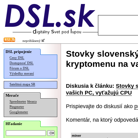
neprihlásený
Stovky slovensk
DSL pripojenie
Ceny DSL
kryptomenu na v
Dostupnosť DSL
Fórum o DSL
Výsledky meraní
Satelitná mapa SR
Diskusia k článku:
Stovky 
vašich PC, vyťažujú CPU
Merače
Speedmeter
Merania
Prispievajte do diskusií ako
p
Pingmeter
Googlemeter
Komentár, na ktorý odpovedá
Hľadanie
miner