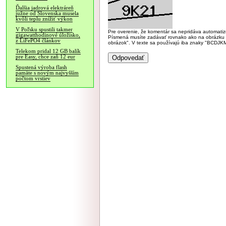
Ďalšia jadrová elektráreň
južne od Slovenska musela
kvôli teplu znížiť výkon
V Poľsku spustili takmer
Pre overenie, že komentár sa nepridáva automatizov
gigawatthodinové úložisko,
Písmená musíte zadávať rovnako ako na obrázku veľk
z LiFePO4 článkov
obrázok". V texte sa používajú iba znaky "BC
Telekom pridal 12 GB balík
pre Easy, chce zaň 12 eur
Spustená výroba flash
pamäte s novým najvyšším
počtom vrstiev