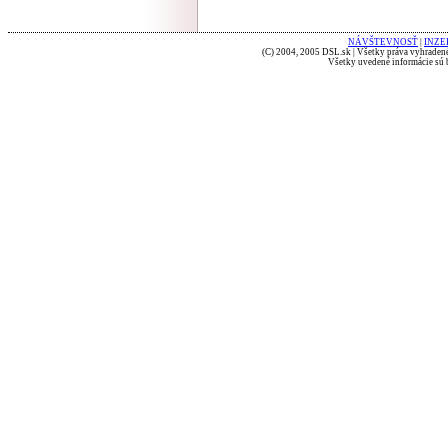
NÁVŠTEVNOSŤ
|
INZE
(C) 2004, 2005 DSL.sk | Všetky práva vyhradené
Všetky uvedené informácie sú b