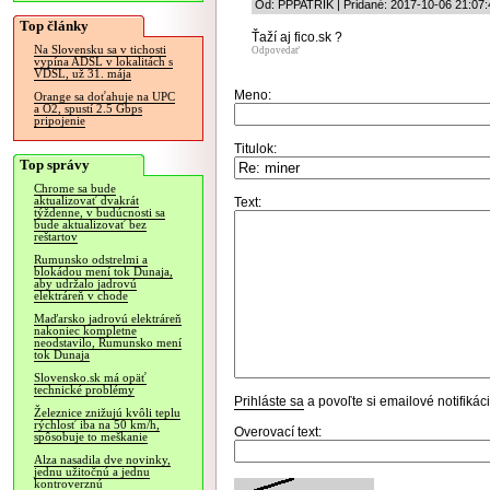
Od: PPPATRIK | Pridané: 2017-10-06 21:07:
Top články
Ťaží aj fico.sk ?
Na Slovensku sa v tichosti
Odpovedať
vypína ADSL v lokalitách s
VDSL, už 31. mája
Meno:
Orange sa doťahuje na UPC
a O2, spustí 2.5 Gbps
pripojenie
Titulok:
Top správy
Chrome sa bude
aktualizovať dvakrát
Text:
týždenne, v budúcnosti sa
bude aktualizovať bez
reštartov
Rumunsko odstrelmi a
blokádou mení tok Dunaja,
aby udržalo jadrovú
elektráreň v chode
Maďarsko jadrovú elektráreň
nakoniec kompletne
neodstavilo, Rumunsko mení
tok Dunaja
Slovensko.sk má opäť
technické problémy
Prihláste sa
a povoľte si emailové notifiká
Železnice znižujú kvôli teplu
rýchlosť iba na 50 km/h,
Overovací text:
spôsobuje to meškanie
Alza nasadila dve novinky,
jednu užitočnú a jednu
kontroverznú