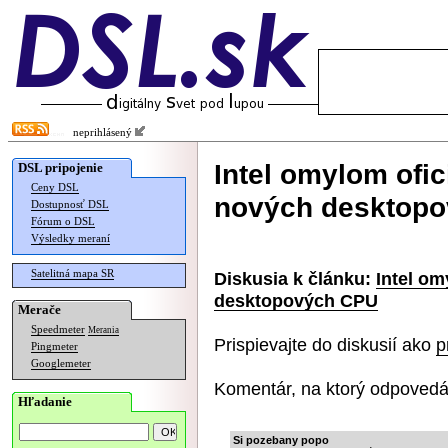
neprihlásený
Intel omylom ofici
DSL pripojenie
Ceny DSL
nových desktop
Dostupnosť DSL
Fórum o DSL
Výsledky meraní
Satelitná mapa SR
Diskusia k článku:
Intel om
desktopových CPU
Merače
Speedmeter
Merania
Prispievajte do diskusií ako
p
Pingmeter
Googlemeter
Komentár, na ktorý odpovedá
Hľadanie
Si pozebany popo