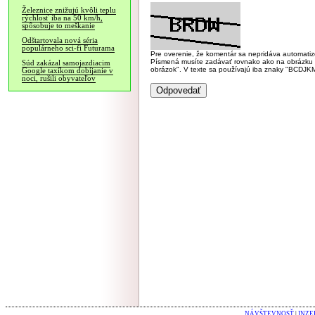
Železnice znižujú kvôli teplu
rýchlosť iba na 50 km/h,
spôsobuje to meškanie
Odštartovala nová séria
populárneho sci-fi Futurama
Pre overenie, že komentár sa nepridáva automatizov
Písmená musíte zadávať rovnako ako na obrázku veľk
Súd zakázal samojazdiacim
obrázok". V texte sa používajú iba znaky "BC
Google taxíkom dobíjanie v
noci, rušili obyvateľov
NÁVŠTEVNOSŤ
|
INZE