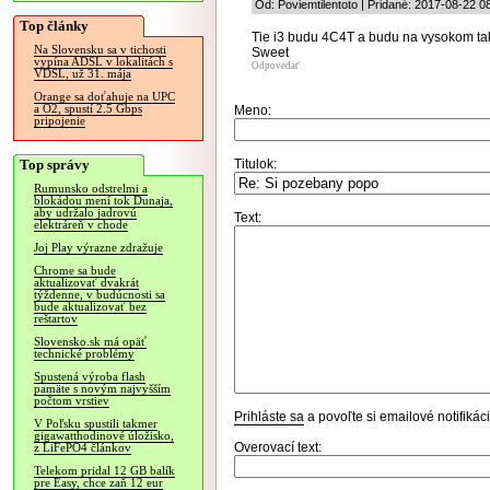
Od: Poviemtilentoto | Pridané: 2017-08-22 0
Top články
Tie i3 budu 4C4T a budu na vysokom ta
Na Slovensku sa v tichosti
Sweet
vypína ADSL v lokalitách s
Odpovedať
VDSL, už 31. mája
Orange sa doťahuje na UPC
a O2, spustí 2.5 Gbps
Meno:
pripojenie
Top správy
Titulok:
Rumunsko odstrelmi a
blokádou mení tok Dunaja,
aby udržalo jadrovú
Text:
elektráreň v chode
Joj Play výrazne zdražuje
Chrome sa bude
aktualizovať dvakrát
týždenne, v budúcnosti sa
bude aktualizovať bez
reštartov
Slovensko.sk má opäť
technické problémy
Spustená výroba flash
pamäte s novým najvyšším
počtom vrstiev
Prihláste sa
a povoľte si emailové notifiká
V Poľsku spustili takmer
gigawatthodinové úložisko,
Overovací text:
z LiFePO4 článkov
Telekom pridal 12 GB balík
pre Easy, chce zaň 12 eur