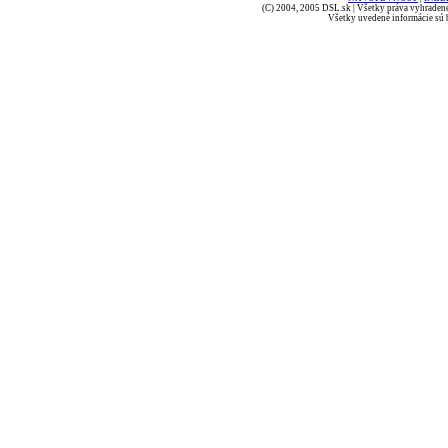
(C) 2004, 2005 DSL.sk | Všetky práva vyhradené
Všetky uvedené informácie sú b