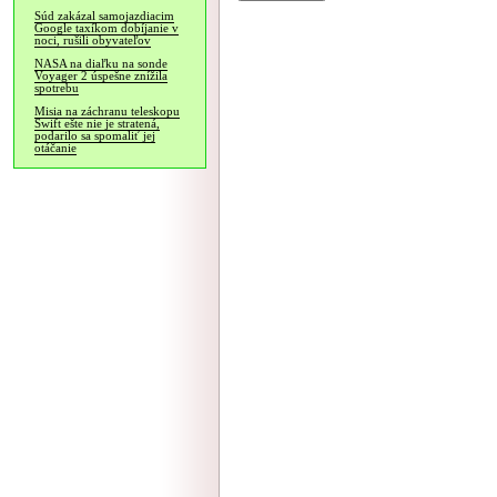
Súd zakázal samojazdiacim
Google taxíkom dobíjanie v
noci, rušili obyvateľov
NASA na diaľku na sonde
Voyager 2 úspešne znížila
spotrebu
Misia na záchranu teleskopu
Swift ešte nie je stratená,
podarilo sa spomaliť jej
otáčanie