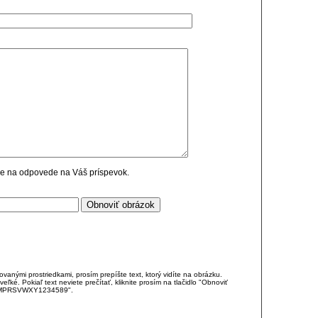
cie na odpovede na Váš príspevok.
anými prostriedkami, prosím prepíšte text, ktorý vidíte na obrázku.
é. Pokiaľ text neviete prečítať, kliknite prosím na tlačidlo "Obnoviť
DJKMPRSVWXY1234589".