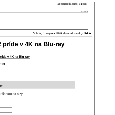
Za poslednú hodinu: 8 meraní
inzercia
Sobota, 8. augusta 2026, dnes má meniny
Oskár
 príde v 4K na Blu-ray
príde v 4K na Blu-ray
ateľ
.
42
ríšerkou od alzy