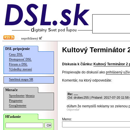
neprihlásený
Kultový Terminátor 2
DSL pripojenie
Ceny DSL
Dostupnosť DSL
Diskusia k článku:
Kultový Terminátor 2 
Fórum o DSL
Výsledky meraní
Prispievajte do diskusií ako
prihlásený užív
Satelitná mapa SR
Komentár, na ktorý odpovedáte:
Merače
Re: .....
Speedmeter
Merania
Od: drobec255 | Pridané: 2017-07-20 11:58:
Pingmeter
Googlemeter
dúfam že nemyslíš reklamy so zelenou p
Odpovedať
Hľadanie
Meno: