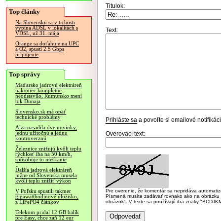
Titulok:
Top články
Na Slovensku sa v tichosti
vypína ADSL v lokalitách s
Text:
VDSL, už 31. mája
Orange sa doťahuje na UPC
a O2, spustí 2.5 Gbps
pripojenie
Top správy
Maďarsko jadrovú elektráreň
nakoniec kompletne
neodstavilo, Rumunsko mení
tok Dunaja
Slovensko.sk má opäť
technické problémy
Prihláste sa
a povoľte si emailové notifiká
Alza nasadila dve novinky,
jednu užitočnú a jednu
Overovací text:
kontroverznú
Železnice znižujú kvôli teplu
rýchlosť iba na 50 km/h,
spôsobuje to meškanie
Ďalšia jadrová elektráreň
južne od Slovenska musela
kvôli teplu znížiť výkon
Pre overenie, že komentár sa nepridáva automatizov
V Poľsku spustili takmer
Písmená musíte zadávať rovnako ako na obrázku veľk
gigawatthodinové úložisko,
obrázok". V texte sa používajú iba znaky "BC
z LiFePO4 článkov
Telekom pridal 12 GB balík
pre Easy, chce zaň 12 eur