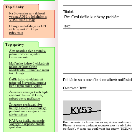
Top články
Titulok:
Na Slovensku sa v tichosti
vypína ADSL v lokalitách s
VDSL, už 31. mája
Text:
Orange sa doťahuje na UPC
a O2, spustí 2.5 Gbps
pripojenie
Top správy
Alza nasadila dve novinky,
jednu užitočnú a jednu
kontroverznú
Maďarsko jadrovú elektráreň
nakoniec kompletne
neodstavilo, Rumunsko mení
tok Dunaja
Ďalšia jadrová elektráreň
Prihláste sa
a povoľte si emailové notifiká
južne od Slovenska musela
kvôli teplu znížiť výkon
Overovací text:
Železnice znižujú kvôli teplu
rýchlosť iba na 50 km/h,
spôsobuje to meškanie
Železnice predávajú dve
tretiny lístkov elektronicky,
po donútení cestujúcich na
takýto nákup
NASA na diaľku na sonde
Pre overenie, že komentár sa nepridáva automatizov
Voyager 2 úspešne znížila
Písmená musíte zadávať rovnako ako na obrázku veľk
spotrebu
obrázok". V texte sa používajú iba znaky "BC