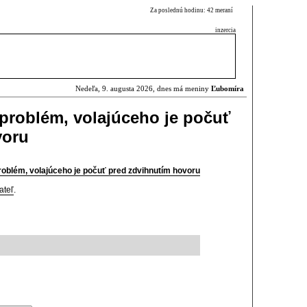
Za poslednú hodinu: 42 meraní
inzercia
Nedeľa, 9. augusta 2026, dnes má meniny
Ľubomíra
 problém, volajúceho je počuť
voru
problém, volajúceho je počuť pred zdvihnutím hovoru
ateľ
.