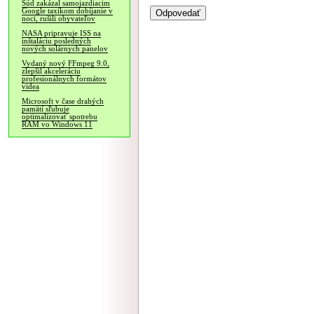
Súd zakázal samojazdiacim
Google taxíkom dobíjanie v
noci, rušili obyvateľov
NASA pripravuje ISS na
inštaláciu posledných
nových solárnych panelov
Vydaný nový FFmpeg 9.0,
zlepšil akceleráciu
profesionálnych formátov
videa
Microsoft v čase drahých
pamätí sľubuje
optimalizovať spotrebu
RAM vo Windows 11