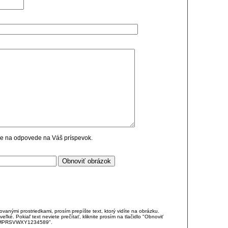
cie na odpovede na Váš príspevok.
anými prostriedkami, prosím prepíšte text, ktorý vidíte na obrázku.
é. Pokiaľ text neviete prečítať, kliknite prosím na tlačidlo "Obnoviť
DJKMPRSVWXY1234589".