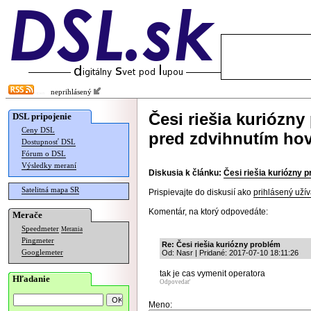
neprihlásený
Česi riešia kuriózny
DSL pripojenie
Ceny DSL
pred zdvihnutím ho
Dostupnosť DSL
Fórum o DSL
Výsledky meraní
Diskusia k článku:
Česi riešia kuriózny 
Satelitná mapa SR
Prispievajte do diskusií ako
prihlásený užív
Komentár, na ktorý odpovedáte:
Merače
Speedmeter
Merania
Pingmeter
Re: Česi riešia kuriózny problém
Googlemeter
Od: Nasr | Pridané: 2017-07-10 18:11:26
tak je cas vymenit operatora
Hľadanie
Odpovedať
Meno: