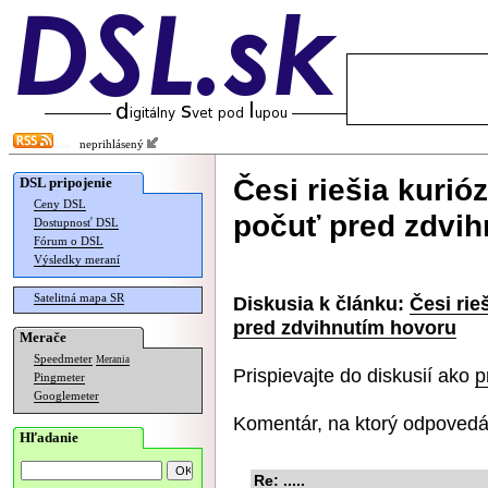
neprihlásený
Česi riešia kurió
DSL pripojenie
Ceny DSL
počuť pred zdvih
Dostupnosť DSL
Fórum o DSL
Výsledky meraní
Satelitná mapa SR
Diskusia k článku:
Česi rie
pred zdvihnutím hovoru
Merače
Speedmeter
Merania
Prispievajte do diskusií ako
p
Pingmeter
Googlemeter
Komentár, na ktorý odpovedá
Hľadanie
Re: .....