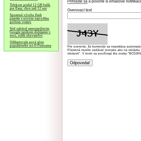
Prihláste sa
a povoľte si emailové notifiká
Telekom pridal 12 GB balík
pre Easy, chce zaň 12 eur
Overovací text:
Spustená výroba flash
pamäte s novým najvyšším
počtom vrstiev
Súd zakázal samojazdiacim
Google taxíkom dobíjanie v
noci, rušili obyvateľov
Odštartovala nová séria
populárneho sci-fi Futurama
Pre overenie, že komentár sa nepridáva automatizov
Písmená musíte zadávať rovnako ako na obrázku veľk
obrázok". V texte sa používajú iba znaky "BC