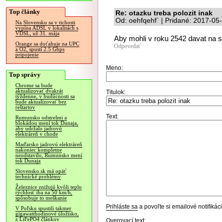
Top články
Re: otazku treba polozit inak
Od: oehfqehf` | Pridané: 2017-05
Na Slovensku sa v tichosti
vypína ADSL v lokalitách s
VDSL, už 31. mája
Aby mohli v roku 2542 davat na si
Orange sa doťahuje na UPC
Odpovedať
a O2, spustí 2.5 Gbps
pripojenie
Meno:
Top správy
Chrome sa bude
aktualizovať dvakrát
Titulok:
týždenne, v budúcnosti sa
bude aktualizovať bez
reštartov
Text:
Rumunsko odstrelmi a
blokádou mení tok Dunaja,
aby udržalo jadrovú
elektráreň v chode
Maďarsko jadrovú elektráreň
nakoniec kompletne
neodstavilo, Rumunsko mení
tok Dunaja
Slovensko.sk má opäť
technické problémy
Železnice znižujú kvôli teplu
rýchlosť iba na 50 km/h,
spôsobuje to meškanie
Prihláste sa
a povoľte si emailové notifiká
V Poľsku spustili takmer
gigawatthodinové úložisko,
z LiFePO4 článkov
Overovací text: