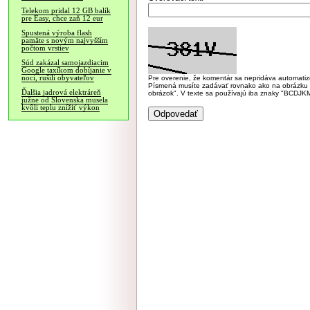
Telekom pridal 12 GB balík
pre Easy, chce zaň 12 eur
Spustená výroba flash
pamäte s novým najvyšším
počtom vrstiev
Súd zakázal samojazdiacim
Google taxíkom dobíjanie v
noci, rušili obyvateľov
Pre overenie, že komentár sa nepridáva automatizov
Písmená musíte zadávať rovnako ako na obrázku veľk
Ďalšia jadrová elektráreň
obrázok". V texte sa používajú iba znaky "BC
južne od Slovenska musela
kvôli teplu znížiť výkon