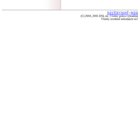
NÁVŠTEVNOSŤ
|
INZE
(C) 2004, 2005 DSL.sk | Všetky práva vyhradené
Všetky uvedené informácie sú b