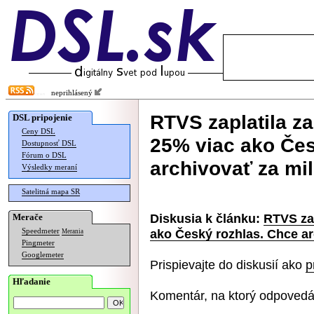
neprihlásený
RTVS zaplatila za
DSL pripojenie
Ceny DSL
25% viac ako Čes
Dostupnosť DSL
Fórum o DSL
archivovať za mi
Výsledky meraní
Satelitná mapa SR
Diskusia k článku:
RTVS zap
Merače
ako Český rozhlas. Chce ar
Speedmeter
Merania
Pingmeter
Googlemeter
Prispievajte do diskusií ako
p
Hľadanie
Komentár, na ktorý odpovedá