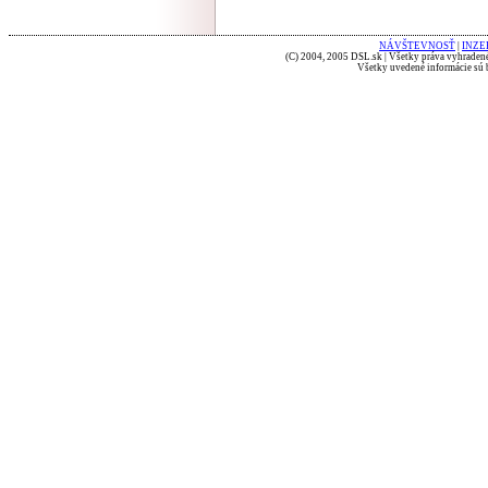
NÁVŠTEVNOSŤ
|
INZE
(C) 2004, 2005 DSL.sk | Všetky práva vyhradené
Všetky uvedené informácie sú b