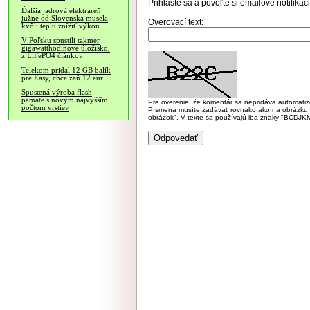
Prihláste sa
a povoľte si emailové notifiká
Ďalšia jadrová elektráreň
južne od Slovenska musela
Overovací text:
kvôli teplu znížiť výkon
V Poľsku spustili takmer
gigawatthodinové úložisko,
z LiFePO4 článkov
Telekom pridal 12 GB balík
pre Easy, chce zaň 12 eur
Spustená výroba flash
pamäte s novým najvyšším
Pre overenie, že komentár sa nepridáva automatizov
počtom vrstiev
Písmená musíte zadávať rovnako ako na obrázku veľk
obrázok". V texte sa používajú iba znaky "BC