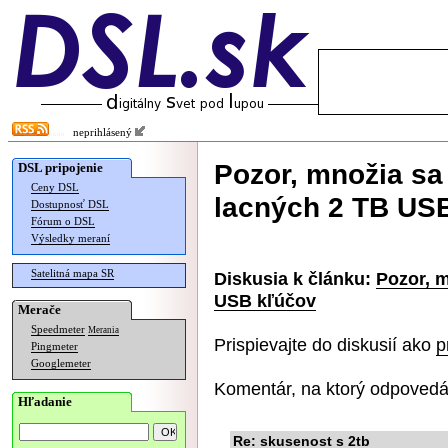
neprihlásený
Pozor, množia sa
DSL pripojenie
Ceny DSL
lacných 2 TB US
Dostupnosť DSL
Fórum o DSL
Výsledky meraní
Satelitná mapa SR
Diskusia k článku:
Pozor, m
USB kľúčov
Merače
Speedmeter
Merania
Prispievajte do diskusií ako
p
Pingmeter
Googlemeter
Komentár, na ktorý odpovedá
Hľadanie
Re: skusenost s 2tb