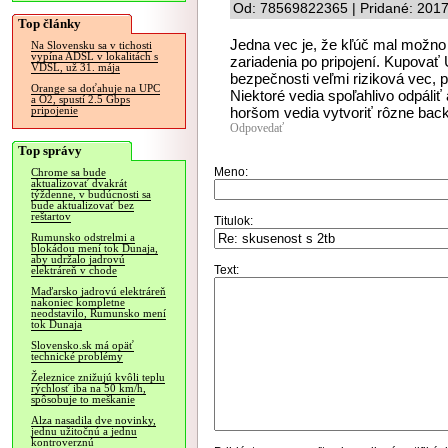
Od: 78569822365 | Pridané: 2017
Top články
Jedna vec je, že kľúč mal možno 
Na Slovensku sa v tichosti
vypína ADSL v lokalitách s
zariadenia po pripojení. Kupovať
VDSL, už 31. mája
bezpečnosti veľmi riziková vec,
Orange sa doťahuje na UPC
Niektoré vedia spoľahlivo odpáliť 
a O2, spustí 2.5 Gbps
horšom vedia vytvoriť rôzne back
pripojenie
Odpovedať
Top správy
Meno:
Chrome sa bude
aktualizovať dvakrát
týždenne, v budúcnosti sa
bude aktualizovať bez
reštartov
Titulok:
Rumunsko odstrelmi a
blokádou mení tok Dunaja,
aby udržalo jadrovú
Text:
elektráreň v chode
Maďarsko jadrovú elektráreň
nakoniec kompletne
neodstavilo, Rumunsko mení
tok Dunaja
Slovensko.sk má opäť
technické problémy
Železnice znižujú kvôli teplu
rýchlosť iba na 50 km/h,
spôsobuje to meškanie
Alza nasadila dve novinky,
jednu užitočnú a jednu
kontroverznú