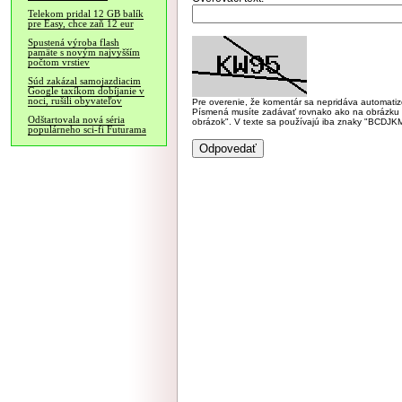
Telekom pridal 12 GB balík
pre Easy, chce zaň 12 eur
Spustená výroba flash
pamäte s novým najvyšším
počtom vrstiev
Súd zakázal samojazdiacim
Google taxíkom dobíjanie v
noci, rušili obyvateľov
Pre overenie, že komentár sa nepridáva automatizov
Písmená musíte zadávať rovnako ako na obrázku veľk
Odštartovala nová séria
obrázok". V texte sa používajú iba znaky "BC
populárneho sci-fi Futurama