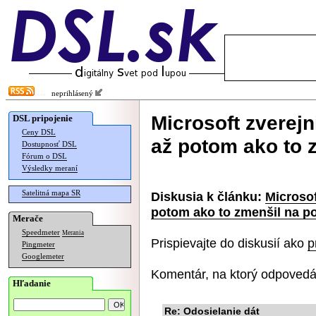
neprihlásený
Microsoft zverejn
DSL pripojenie
Ceny DSL
až potom ako to 
Dostupnosť DSL
Fórum o DSL
Výsledky meraní
Satelitná mapa SR
Diskusia k článku:
Microsof
potom ako to zmenšil na p
Merače
Speedmeter
Merania
Prispievajte do diskusií ako
p
Pingmeter
Googlemeter
Komentár, na ktorý odpovedá
Hľadanie
Re: Odosielanie dát