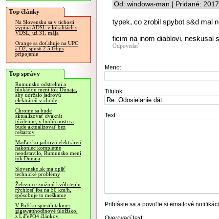
Od: windows-man | Pridané: 2017
Top články
typek, co zrobil spybot s&d mal n
Na Slovensku sa v tichosti
vypína ADSL v lokalitách s
VDSL, už 31. mája
ficim na inom diablovi, neskusal s
Orange sa doťahuje na UPC
Odpovedať
a O2, spustí 2.5 Gbps
pripojenie
Meno:
Top správy
Rumunsko odstrelmi a
blokádou mení tok Dunaja,
Titulok:
aby udržalo jadrovú
elektráreň v chode
Chrome sa bude
Text:
aktualizovať dvakrát
týždenne, v budúcnosti sa
bude aktualizovať bez
reštartov
Maďarsko jadrovú elektráreň
nakoniec kompletne
neodstavilo, Rumunsko mení
tok Dunaja
Slovensko.sk má opäť
technické problémy
Železnice znižujú kvôli teplu
rýchlosť iba na 50 km/h,
spôsobuje to meškanie
Prihláste sa
a povoľte si emailové notifiká
V Poľsku spustili takmer
gigawatthodinové úložisko,
z LiFePO4 článkov
Overovací text: