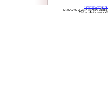
NÁVŠTEVNOSŤ
|
INZE
(C) 2004, 2005 DSL.sk | Všetky práva vyhradené
Všetky uvedené informácie sú b