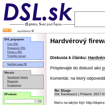
neprihlásený
Hardvérový firew
DSL pripojenie
Ceny DSL
Dostupnosť DSL
Fórum o DSL
Výsledky meraní
Diskusia k článku:
Hardvéro
Satelitná mapa SR
Prispievajte do diskusií ako
p
Merače
Komentár, na ktorý odpovedá
Speedmeter
Merania
Pingmeter
Googlemeter
Re: Dizajn
Hľadanie
Od: Kamikaze1 | Pridané: 2017-0
Niečo na takýto štýl: http://dopice