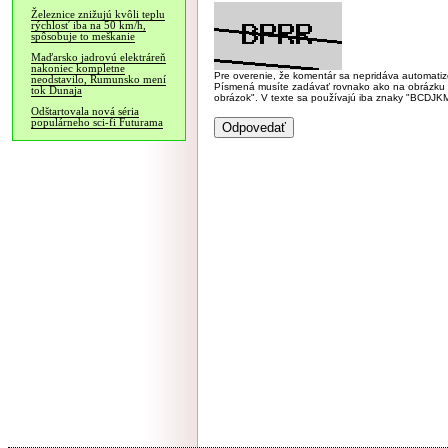
Železnice znižujú kvôli teplu
rýchlosť iba na 50 km/h,
spôsobuje to meškanie
Maďarsko jadrovú elektráreň
nakoniec kompletne
Pre overenie, že komentár sa nepridáva automatizov
neodstavilo, Rumunsko mení
Písmená musíte zadávať rovnako ako na obrázku veľk
tok Dunaja
obrázok". V texte sa používajú iba znaky "BC
Odštartovala nová séria
populárneho sci-fi Futurama