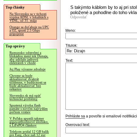
S takýmto káblom by to aj pri st
Top články
položené a pohodlne do toho vkla
Na Slovensku sa v tichosti
Odpovedať
vypína ADSL v lokalitách s
VDSL, už 31. mája
Orange sa doťahuje na UPC
Meno:
a O2, spustí 2.5 Gbps
pripojenie
Titulok:
Top správy
Rumunsko odstrelmi a
blokádou mení tok Dunaja,
aby udržalo jadrovú
Text:
elektráreň v chode
Joj Play výrazne zdražuje
Chrome sa bude
aktualizovať dvakrát
týždenne, v budúcnosti sa
bude aktualizovať bez
reštartov
Slovensko.sk má opäť
technické problémy
Spustená výroba flash
pamäte s novým najvyšším
počtom vrstiev
Prihláste sa
a povoľte si emailové notifiká
V Poľsku spustili takmer
gigawatthodinové úložisko,
Overovací text:
z LiFePO4 článkov
Telekom pridal 12 GB balík
pre Easy, chce zaň 12 eur