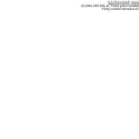
NÁVŠTEVNOSŤ
|
INZE
(C) 2004, 2005 DSL.sk | Všetky práva vyhradené
Všetky uvedené informácie sú b