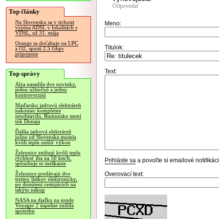
Odpovedať
Top články
Na Slovensku sa v tichosti
Meno:
vypína ADSL v lokalitách s
VDSL, už 31. mája
Orange sa doťahuje na UPC
Titulok:
a O2, spustí 2.5 Gbps
pripojenie
Text:
Top správy
Alza nasadila dve novinky,
jednu užitočnú a jednu
kontroverznú
Maďarsko jadrovú elektráreň
nakoniec kompletne
neodstavilo, Rumunsko mení
tok Dunaja
Ďalšia jadrová elektráreň
južne od Slovenska musela
kvôli teplu znížiť výkon
Železnice znižujú kvôli teplu
rýchlosť iba na 50 km/h,
Prihláste sa
a povoľte si emailové notifiká
spôsobuje to meškanie
Overovací text:
Železnice predávajú dve
tretiny lístkov elektronicky,
po donútení cestujúcich na
takýto nákup
NASA na diaľku na sonde
Voyager 2 úspešne znížila
spotrebu