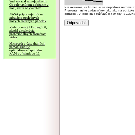
Súd zakázal samojazdiacim
Google taxíkom dobíjanie v
Pre overenie, že komentár sa nepridáva automatizov
noci, rušili obyvateľov
Písmená musíte zadávať rovnako ako na obrázku veľk
obrázok". V texte sa používajú iba znaky "BC
NASA pripravuje ISS na
inštaláciu posledných
nových solárnych panelov
Vydaný nový FFmpeg 9.0,
zlepšil akceleráciu
profesionálnych formátov
videa
Microsoft v čase drahých
pamätí sľubuje
optimalizovať spotrebu
RAM vo Windows 11