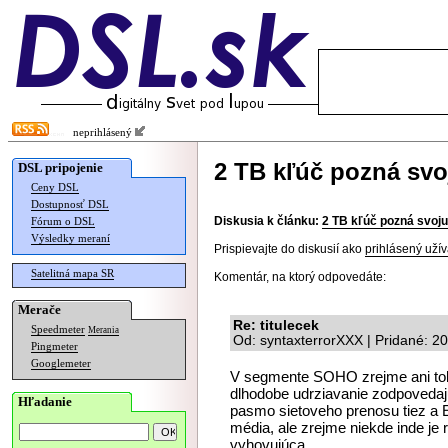
neprihlásený
2 TB kľúč pozná svo
DSL pripojenie
Ceny DSL
Dostupnosť DSL
Diskusia k článku:
2 TB kľúč pozná svoj
Fórum o DSL
Výsledky meraní
Prispievajte do diskusií ako
prihlásený užív
Satelitná mapa SR
Komentár, na ktorý odpovedáte:
Merače
Re: titulecek
Speedmeter
Merania
Od: syntaxterrorXXX | Pridané: 2
Pingmeter
Googlemeter
V segmente SOHO zrejme ani tolk
dlhodobe udrziavanie zodpovedaj
Hľadanie
pasmo sietoveho prenosu tiez a 
média, ale zrejme niekde inde je
vyhovujúca.