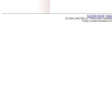
NÁVŠTEVNOSŤ
|
INZE
(C) 2004, 2005 DSL.sk | Všetky práva vyhradené
Všetky uvedené informácie sú b