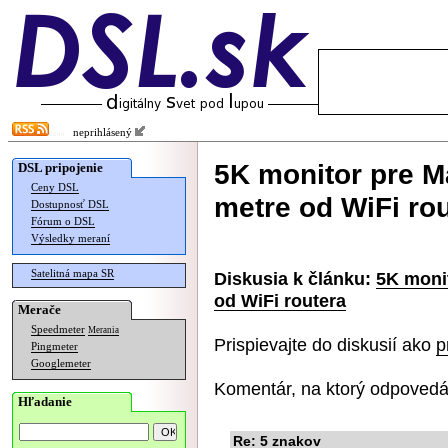
neprihlásený
5K monitor pre 
DSL pripojenie
Ceny DSL
metre od WiFi ro
Dostupnosť DSL
Fórum o DSL
Výsledky meraní
Satelitná mapa SR
Diskusia k článku:
5K moni
od WiFi routera
Merače
Speedmeter
Merania
Prispievajte do diskusií ako
p
Pingmeter
Googlemeter
Komentár, na ktorý odpovedá
Hľadanie
Re: 5 znakov