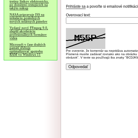
tretiny lístkov elektronicky,
po donútení cestujúcich na
Prihláste sa
a povoľte si emailové notifiká
takýto nákup
NASA pripravuje ISS na
Overovací text:
inštaláciu posledných
nových solárnych panelov
Vydaný nový FFmpeg 9.0,
zlepšil akceleráciu
profesionálnych formátov
videa
Microsoft v čase drahých
pamätí sľubuje
Pre overenie, že komentár sa nepridáva automatizov
optimalizovať spotrebu
Písmená musíte zadávať rovnako ako na obrázku veľk
RAM vo Windows 11
obrázok". V texte sa používajú iba znaky "BC