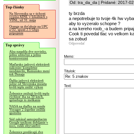
Od: tra_da_da | Pridané: 2017-02
Top články
ty brzda
Na Slovensku sa v tichosti
vypína ADSL v lokalitách s
a nepotrebuje to tvoje 4k hw vyb
VDSL, už 31. mája
aby to vyzeralo schopne ?
Orange sa doťahuje na UPC
a na kereho roob_-a budem pripaj
a O2, spustí 2.5 Gbps
Cook ti povedal tlac vo velkom kan
pripojenie
sa zobud
Odpovedať
Top správy
Alza nasadila dve novinky,
jednu užitočnú a jednu
Meno:
kontroverznú
Maďarsko jadrovú elektráreň
nakoniec kompletne
Titulok:
neodstavilo, Rumunsko mení
tok Dunaja
Ďalšia jadrová elektráreň
južne od Slovenska musela
Text:
kvôli teplu znížiť výkon
Železnice znižujú kvôli teplu
rýchlosť iba na 50 km/h,
spôsobuje to meškanie
NASA na diaľku na sonde
Voyager 2 úspešne znížila
spotrebu
Súd zakázal samojazdiacim
Google taxíkom dobíjanie v
noci, rušili obyvateľov
Železnice predávajú dve