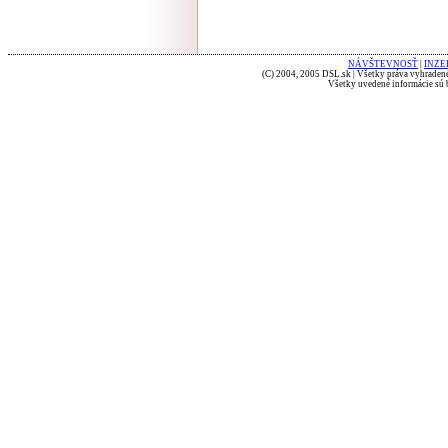
NÁVŠTEVNOSŤ
|
INZE
(C) 2004, 2005 DSL.sk | Všetky práva vyhradené
Všetky uvedené informácie sú b