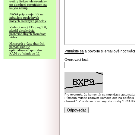
tretiny lístkov elektronicky,
po donútení cestujúcich na
takýto nákup
NASA pripravuje ISS na
inštaláciu posledných
nových solárnych panelov
Vydaný nový FFmpeg 9.0,
zlepšil akceleráciu
profesionálnych formátov
videa
Microsoft v čase drahých
pamätí sľubuje
optimalizovať spotrebu
Prihláste sa
a povoľte si emailové notifiká
RAM vo Windows 11
Overovací text:
Pre overenie, že komentár sa nepridáva automatizov
Písmená musíte zadávať rovnako ako na obrázku veľk
obrázok". V texte sa používajú iba znaky "BC