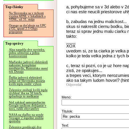
a, pohybujeme sa v 3d alebo v 2
Top články
ci nas este neucili priestorove uh
Na Slovensku sa v tichosti
vypína ADSL v lokalitách s
VDSL, už 31. mája
b, zabudas na jednu malickost...
Orange sa doťahuje na UPC
skus si nakreslit ciernu bodku, b
a O2, spustí 2.5 Gbps
teraz si sprav jednu malu ciarku 
pripojenie
takto:
____
Top správy
XOX
Alza nasadila dve novinky,
uvedom si, ze ta ciarka je velka p
jednu užitočnú a jednu
kolko je teda velka jedna z tych 
kontroverznú
Maďarsko jadrovú elektráreň
c, teraz si pozri, co je uz hore na
nakoniec kompletne
neodstavilo, Rumunsko mení
zisti, ze opakujes...
tok Dunaja
a trepes veci, ktorym nerozumies.
Ďalšia jadrová elektráreň
ako sa takym ludom hovori? (hint: 
južne od Slovenska musela
kvôli teplu znížiť výkon
Odpovedať
Železnice znižujú kvôli teplu
rýchlosť iba na 50 km/h,
spôsobuje to meškanie
Meno:
Súd zakázal samojazdiacim
Google taxíkom dobíjanie v
noci, rušili obyvateľov
Titulok:
NASA na diaľku na sonde
Voyager 2 úspešne znížila
spotrebu
Text:
Železnice predávajú dve