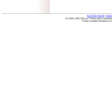
NÁVŠTEVNOSŤ
|
INZE
(C) 2004, 2005 DSL.sk | Všetky práva vyhradené
Všetky uvedené informácie sú b