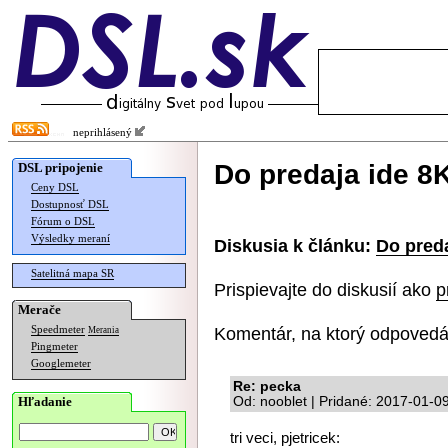
neprihlásený
Do predaja ide 8
DSL pripojenie
Ceny DSL
Dostupnosť DSL
Fórum o DSL
Výsledky meraní
Diskusia k článku:
Do preda
Satelitná mapa SR
Prispievajte do diskusií ako
p
Merače
Komentár, na ktorý odpovedá
Speedmeter
Merania
Pingmeter
Googlemeter
Re: pecka
Hľadanie
Od: nooblet | Pridané: 2017-01-0
tri veci, pjetricek: