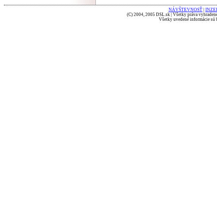
NÁVŠTEVNOSŤ
|
INZE
(C) 2004, 2005 DSL.sk | Všetky práva vyhradené
Všetky uvedené informácie sú b