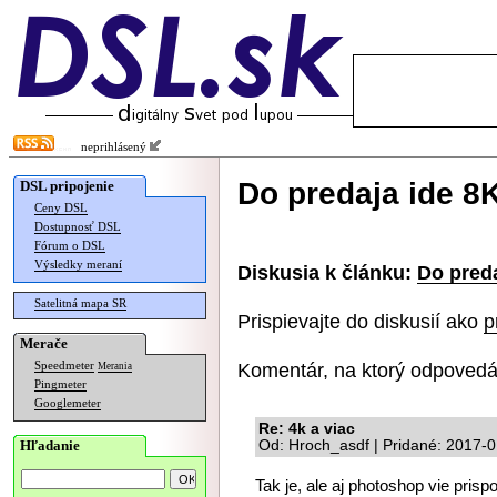
neprihlásený
Do predaja ide 8
DSL pripojenie
Ceny DSL
Dostupnosť DSL
Fórum o DSL
Výsledky meraní
Diskusia k článku:
Do preda
Satelitná mapa SR
Prispievajte do diskusií ako
p
Merače
Komentár, na ktorý odpovedá
Speedmeter
Merania
Pingmeter
Googlemeter
Re: 4k a viac
Hľadanie
Od: Hroch_asdf | Pridané: 2017-0
Tak je, ale aj photoshop vie pris