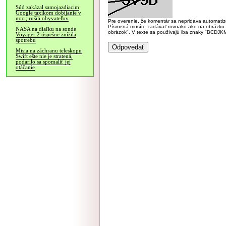
Súd zakázal samojazdiacim
Google taxíkom dobíjanie v
noci, rušili obyvateľov
Pre overenie, že komentár sa nepridáva automatizov
Písmená musíte zadávať rovnako ako na obrázku veľk
NASA na diaľku na sonde
obrázok". V texte sa používajú iba znaky "BC
Voyager 2 úspešne znížila
spotrebu
Misia na záchranu teleskopu
Swift ešte nie je stratená,
podarilo sa spomaliť jej
otáčanie