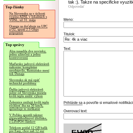
tak :). Takze na specificke vyuziti
Odpovedať
Top články
Na Slovensku sa v tichosti
vypína ADSL v lokalitách s
Meno:
VDSL, už 31. mája
Orange sa doťahuje na UPC
a O2, spustí 2.5 Gbps
pripojenie
Titulok:
Top správy
Text:
Alza nasadila dve novinky,
jednu užitočnú a jednu
kontroverznú
Maďarsko jadrovú elektráreň
nakoniec kompletne
neodstavilo, Rumunsko mení
tok Dunaja
Slovensko.sk má opäť
technické problémy
Ďalšia jadrová elektráreň
južne od Slovenska musela
kvôli teplu znížiť výkon
Železnice znižujú kvôli teplu
Prihláste sa
a povoľte si emailové notifiká
rýchlosť iba na 50 km/h,
spôsobuje to meškanie
Overovací text:
V Poľsku spustili takmer
gigawatthodinové úložisko,
z LiFePO4 článkov
Telekom pridal 12 GB balík
pre Easy, chce zaň 12 eur