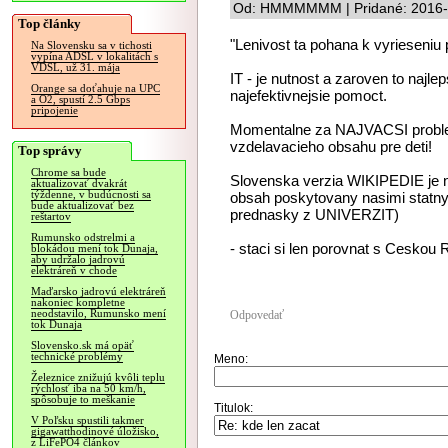
Od: HMMMMMM | Pridané: 2016-
Top články
"Lenivost ta pohana k vyrieseniu
Na Slovensku sa v tichosti
vypína ADSL v lokalitách s
VDSL, už 31. mája
IT - je nutnost a zaroven to najl
Orange sa doťahuje na UPC
najefektivnejsie pomoct.
a O2, spustí 2.5 Gbps
pripojenie
Momentalne za NAJVACSI probl
vzdelavacieho obsahu pre deti!
Top správy
Chrome sa bude
Slovenska verzia WIKIPEDIE je na
aktualizovať dvakrát
týždenne, v budúcnosti sa
obsah poskytovany nasimi statny
bude aktualizovať bez
prednasky z UNIVERZIT)
reštartov
Rumunsko odstrelmi a
- staci si len porovnat s Ceskou 
blokádou mení tok Dunaja,
aby udržalo jadrovú
elektráreň v chode
Maďarsko jadrovú elektráreň
nakoniec kompletne
neodstavilo, Rumunsko mení
Odpovedať
tok Dunaja
Slovensko.sk má opäť
technické problémy
Meno:
Železnice znižujú kvôli teplu
rýchlosť iba na 50 km/h,
spôsobuje to meškanie
Titulok:
V Poľsku spustili takmer
gigawatthodinové úložisko,
z LiFePO4 článkov