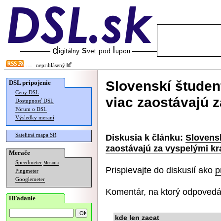
neprihlásený
Slovenskí študent
DSL pripojenie
Ceny DSL
viac zaostávajú 
Dostupnosť DSL
Fórum o DSL
Výsledky meraní
Satelitná mapa SR
Diskusia k článku:
Slovensk
zaostávajú za vyspelými kr
Merače
Speedmeter
Merania
Prispievajte do diskusií ako
p
Pingmeter
Googlemeter
Komentár, na ktorý odpovedá
Hľadanie
kde len zacat