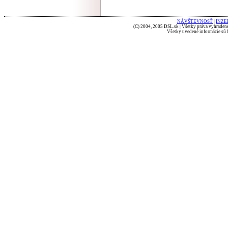
NÁVŠTEVNOSŤ
|
INZE
(C) 2004, 2005 DSL.sk | Všetky práva vyhradené
Všetky uvedené informácie sú b