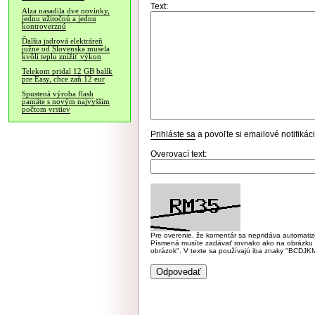
Text:
Alza nasadila dve novinky,
jednu užitočnú a jednu
kontroverznú
Ďalšia jadrová elektráreň
južne od Slovenska musela
kvôli teplu znížiť výkon
Telekom pridal 12 GB balík
pre Easy, chce zaň 12 eur
Spustená výroba flash
pamäte s novým najvyšším
počtom vrstiev
Prihláste sa
a povoľte si emailové notifiká
Overovací text:
Pre overenie, že komentár sa nepridáva automatizov
Písmená musíte zadávať rovnako ako na obrázku veľk
obrázok". V texte sa používajú iba znaky "BC