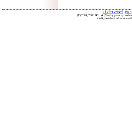
NÁVŠTEVNOSŤ
|
INZE
(C) 2004, 2005 DSL.sk | Všetky práva vyhradené
Všetky uvedené informácie sú b