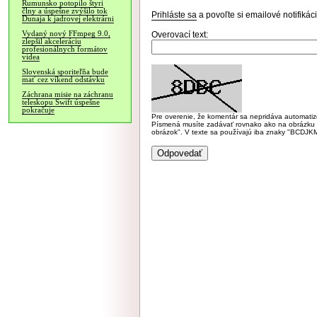
Rumunsko potopilo štyri
člny a úspešne zvýšilo tok
Prihláste sa
a povoľte si emailové notifiká
Dunaja k jadrovej elektrárni
Vydaný nový FFmpeg 9.0,
Overovací text:
zlepšil akceleráciu
profesionálnych formátov
videa
Slovenská sporiteľňa bude
mať cez víkend odstávku
Záchrana misie na záchranu
teleskopu Swift úspešne
pokračuje
Pre overenie, že komentár sa nepridáva automatizov
Písmená musíte zadávať rovnako ako na obrázku veľk
obrázok". V texte sa používajú iba znaky "BC