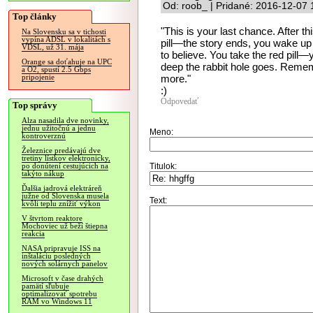
Od: roob_ | Pridané: 2016-12-07 
Top články
"This is your last chance. After th
Na Slovensku sa v tichosti
vypína ADSL v lokalitách s
pill—the story ends, you wake up
VDSL, už 31. mája
to believe. You take the red pil
Orange sa doťahuje na UPC
deep the rabbit hole goes. Remembe
a O2, spustí 2.5 Gbps
more."
pripojenie
:)
Odpovedať
Top správy
Alza nasadila dve novinky,
jednu užitočnú a jednu
Meno:
kontroverznú
Železnice predávajú dve
tretiny lístkov elektronicky,
Titulok:
po donútení cestujúcich na
takýto nákup
Ďalšia jadrová elektráreň
južne od Slovenska musela
Text:
kvôli teplu znížiť výkon
V štvrtom reaktore
Mochoviec už beží štiepna
reakcia
NASA pripravuje ISS na
inštaláciu posledných
nových solárnych panelov
Microsoft v čase drahých
pamätí sľubuje
optimalizovať spotrebu
RAM vo Windows 11