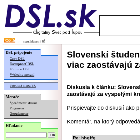
neprihlásený
Slovenskí študent
DSL pripojenie
Ceny DSL
viac zaostávajú 
Dostupnosť DSL
Fórum o DSL
Výsledky meraní
Satelitná mapa SR
Diskusia k článku:
Slovensk
zaostávajú za vyspelými kr
Merače
Speedmeter
Merania
Prispievajte do diskusií ako
p
Pingmeter
Googlemeter
Komentár, na ktorý odpovedá
Hľadanie
Re: hhgffg