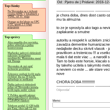
Od: :Pjetro de | Pridané: 2016-12
Top články
--------------- --------------- -----------
Na Slovensku sa v tichosti
vypína ADSL v lokalitách s
je chora doba, dnes dost casto oza
VDSL, už 31. mája
mu ta almuzna
Orange sa doťahuje na UPC
a O2, spustí 2.5 Gbps
to ze je sprosty/a ako tago a nevie
pripojenie
zaplakanie a smutne
Top správy
autoritu a respekt k ucitelom znic
Alza nasadila dve novinky,
zavadza dementne humanizacne m
jednu užitočnú a jednu
kontroverznú
nedajbote decku skrivit vlasok - j
pravitkom a trstenicou !!! a vset
Maďarsko jadrovú elektráreň
nakoniec kompletne
mala ti dat este viac ... a narodi
neodstavilo, Rumunsko mení
Tam to bolo este horsie, klacalo 
tok Dunaja
by takeho ucitela s takymito met
Slovensko.sk má opäť
a neviem co este ... ale stare ve
technické problémy
nove
Železnice znižujú kvôli teplu
rýchlosť iba na 50 km/h,
spôsobuje to meškanie
CHORA DOBA !!!!!!!!!!!!!
Ďalšia jadrová elektráreň
--------------- --------------- -----------
južne od Slovenska musela
Odpovedať
kvôli teplu znížiť výkon
V Poľsku spustili takmer
gigawatthodinové úložisko,
Meno:
z LiFePO4 článkov
Telekom pridal 12 GB balík
pre Easy, chce zaň 12 eur