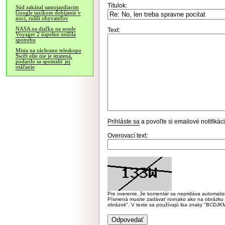
Titulok:
Súd zakázal samojazdiacim
Google taxíkom dobíjanie v
noci, rušili obyvateľov
NASA na diaľku na sonde
Text:
Voyager 2 úspešne znížila
spotrebu
Misia na záchranu teleskopu
Swift ešte nie je stratená,
podarilo sa spomaliť jej
otáčanie
Prihláste sa
a povoľte si emailové notifiká
Overovací text:
Pre overenie, že komentár sa nepridáva automatizov
Písmená musíte zadávať rovnako ako na obrázku veľk
obrázok". V texte sa používajú iba znaky "BC