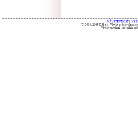
NÁVŠTEVNOSŤ
|
INZE
(C) 2004, 2005 DSL.sk | Všetky práva vyhradené
Všetky uvedené informácie sú b