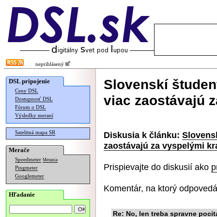
neprihlásený
Slovenskí študent
DSL pripojenie
Ceny DSL
viac zaostávajú 
Dostupnosť DSL
Fórum o DSL
Výsledky meraní
Satelitná mapa SR
Diskusia k článku:
Slovensk
zaostávajú za vyspelými kr
Merače
Speedmeter
Merania
Prispievajte do diskusií ako
p
Pingmeter
Googlemeter
Komentár, na ktorý odpovedá
Hľadanie
Re: No, len treba spravne pocit