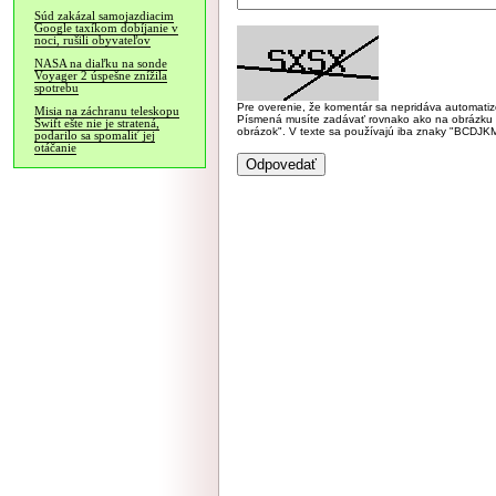
Súd zakázal samojazdiacim
Google taxíkom dobíjanie v
noci, rušili obyvateľov
NASA na diaľku na sonde
Voyager 2 úspešne znížila
spotrebu
Pre overenie, že komentár sa nepridáva automatizov
Misia na záchranu teleskopu
Písmená musíte zadávať rovnako ako na obrázku veľk
Swift ešte nie je stratená,
obrázok". V texte sa používajú iba znaky "BC
podarilo sa spomaliť jej
otáčanie