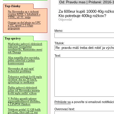
Od: Pravdu mas | Pridané: 2016-
Top články
Za 600eur kupiš 10000 40g rožk
Na Slovensku sa v tichosti
vypína ADSL v lokalitách s
Kto potrebuje 400kg rožkov?
VDSL, už 31. mája
Odpovedať
Orange sa doťahuje na UPC
a O2, spustí 2.5 Gbps
pripojenie
Meno:
Top správy
Titulok:
Maďarsko jadrovú elektráreň
nakoniec kompletne
neodstavilo, Rumunsko mení
tok Dunaja
Text:
Alza nasadila dve novinky,
jednu užitočnú a jednu
kontroverznú
Slovensko.sk má opäť
technické problémy
Železnice znižujú kvôli teplu
rýchlosť iba na 50 km/h,
spôsobuje to meškanie
Ďalšia jadrová elektráreň
južne od Slovenska musela
kvôli teplu znížiť výkon
V Poľsku spustili takmer
gigawatthodinové úložisko,
Prihláste sa
a povoľte si emailové notifiká
z LiFePO4 článkov
Overovací text:
Telekom pridal 12 GB balík
pre Easy, chce zaň 12 eur