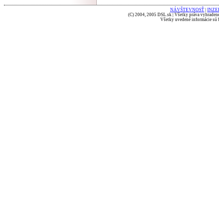
NÁVŠTEVNOSŤ
|
INZE
(C) 2004, 2005 DSL.sk | Všetky práva vyhradené
Všetky uvedené informácie sú b