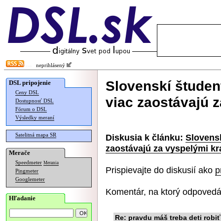
neprihlásený
Slovenskí študent
DSL pripojenie
Ceny DSL
viac zaostávajú 
Dostupnosť DSL
Fórum o DSL
Výsledky meraní
Satelitná mapa SR
Diskusia k článku:
Slovensk
zaostávajú za vyspelými kr
Merače
Speedmeter
Merania
Prispievajte do diskusií ako
p
Pingmeter
Googlemeter
Komentár, na ktorý odpovedá
Hľadanie
Re: pravdu máš treba deti robi