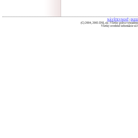
NÁVŠTEVNOSŤ
|
INZE
(C) 2004, 2005 DSL.sk | Všetky práva vyhradené
Všetky uvedené informácie sú b