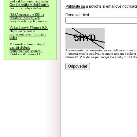
Súd zakázal samojazdiacim
Google taxíkom dobíjanie v
Prihláste sa
a povoľte si emailové notifiká
noci, rušili obyvateľov
NASA pripravuje ISS na
Overovací text:
inštaláciu posledných
nových solárnych panelov
Vydaný nový FFmpeg 9.0,
zlepšil akceleráciu
profesionálnych formátov
videa
Microsoft v čase drahých
pamätí sľubuje
Pre overenie, že komentár sa nepridáva automatizov
optimalizovať spotrebu
Písmená musíte zadávať rovnako ako na obrázku veľk
RAM vo Windows 11
obrázok". V texte sa používajú iba znaky "BC