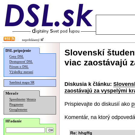
neprihlásený
Slovenskí študent
DSL pripojenie
Ceny DSL
viac zaostávajú 
Dostupnosť DSL
Fórum o DSL
Výsledky meraní
Satelitná mapa SR
Diskusia k článku:
Slovensk
zaostávajú za vyspelými kr
Merače
Speedmeter
Merania
Prispievajte do diskusií ako
p
Pingmeter
Googlemeter
Komentár, na ktorý odpovedá
Hľadanie
Re: hhgffg