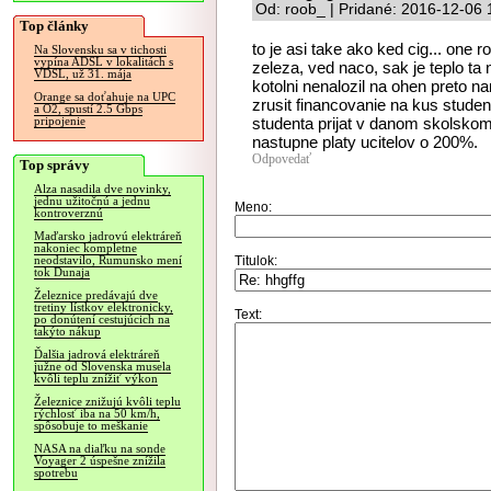
Od: roob_ | Pridané: 2016-12-06 
Top články
to je asi take ako ked cig... one 
Na Slovensku sa v tichosti
vypína ADSL v lokalitách s
zeleza, ved naco, sak je teplo ta
VDSL, už 31. mája
kotolni nenalozil na ohen preto n
Orange sa doťahuje na UPC
zrusit financovanie na kus stude
a O2, spustí 2.5 Gbps
studenta prijat v danom skolskom 
pripojenie
nastupne platy ucitelov o 200%.
Odpovedať
Top správy
Alza nasadila dve novinky,
jednu užitočnú a jednu
Meno:
kontroverznú
Maďarsko jadrovú elektráreň
nakoniec kompletne
Titulok:
neodstavilo, Rumunsko mení
tok Dunaja
Železnice predávajú dve
tretiny lístkov elektronicky,
Text:
po donútení cestujúcich na
takýto nákup
Ďalšia jadrová elektráreň
južne od Slovenska musela
kvôli teplu znížiť výkon
Železnice znižujú kvôli teplu
rýchlosť iba na 50 km/h,
spôsobuje to meškanie
NASA na diaľku na sonde
Voyager 2 úspešne znížila
spotrebu