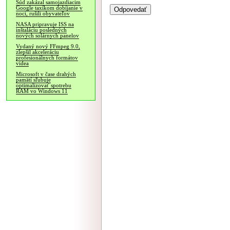
Súd zakázal samojazdiacim
Google taxíkom dobíjanie v
noci, rušili obyvateľov
NASA pripravuje ISS na
inštaláciu posledných
nových solárnych panelov
Vydaný nový FFmpeg 9.0,
zlepšil akceleráciu
profesionálnych formátov
videa
Microsoft v čase drahých
pamätí sľubuje
optimalizovať spotrebu
RAM vo Windows 11