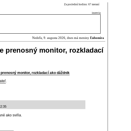
Za poslednú hodinu: 67 meraní
inzercia
Nedeľa, 9. augusta 2026, dnes má meniny
Ľubomíra
le prenosný monitor, rozkladací
 prenosný monitor, rozkladací ako dáždnik
ateľ
.
22:35
sné ako sviňa.