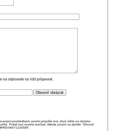
cie na odpovede na Váš príspevok.
anými prostriedkami, prosím prepíšte text, ktorý vidíte na obrázku.
é. Pokiaľ text neviete prečítať, kliknite prosím na tlačidlo "Obnoviť
DJKMPRSVWXY1234589".