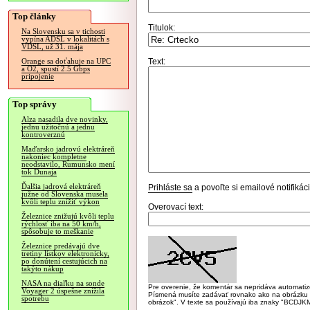
Top články
Titulok:
Na Slovensku sa v tichosti
vypína ADSL v lokalitách s
VDSL, už 31. mája
Text:
Orange sa doťahuje na UPC
a O2, spustí 2.5 Gbps
pripojenie
Top správy
Alza nasadila dve novinky,
jednu užitočnú a jednu
kontroverznú
Maďarsko jadrovú elektráreň
nakoniec kompletne
neodstavilo, Rumunsko mení
tok Dunaja
Ďalšia jadrová elektráreň
Prihláste sa
a povoľte si emailové notifiká
južne od Slovenska musela
kvôli teplu znížiť výkon
Overovací text:
Železnice znižujú kvôli teplu
rýchlosť iba na 50 km/h,
spôsobuje to meškanie
Železnice predávajú dve
tretiny lístkov elektronicky,
po donútení cestujúcich na
takýto nákup
NASA na diaľku na sonde
Pre overenie, že komentár sa nepridáva automatizov
Voyager 2 úspešne znížila
Písmená musíte zadávať rovnako ako na obrázku veľk
spotrebu
obrázok". V texte sa používajú iba znaky "BC