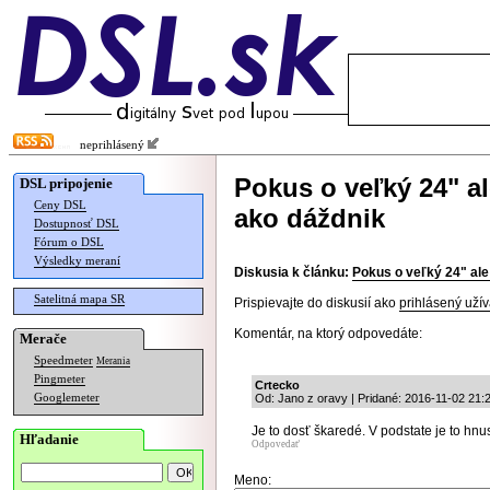
neprihlásený
Pokus o veľký 24" a
DSL pripojenie
Ceny DSL
ako dáždnik
Dostupnosť DSL
Fórum o DSL
Výsledky meraní
Diskusia k článku:
Pokus o veľký 24" ale
Satelitná mapa SR
Prispievajte do diskusií ako
prihlásený užív
Komentár, na ktorý odpovedáte:
Merače
Speedmeter
Merania
Pingmeter
Crtecko
Googlemeter
Od: Jano z oravy | Pridané: 2016-11-02 21:
Je to dosť škaredé. V podstate je to hnu
Hľadanie
Odpovedať
Meno: