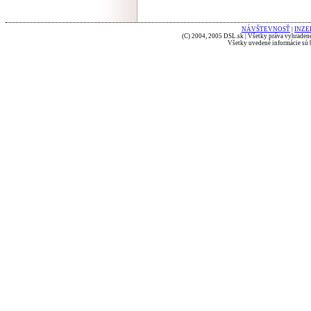
NÁVŠTEVNOSŤ
|
INZE
(C) 2004, 2005 DSL.sk | Všetky práva vyhradené
Všetky uvedené informácie sú b