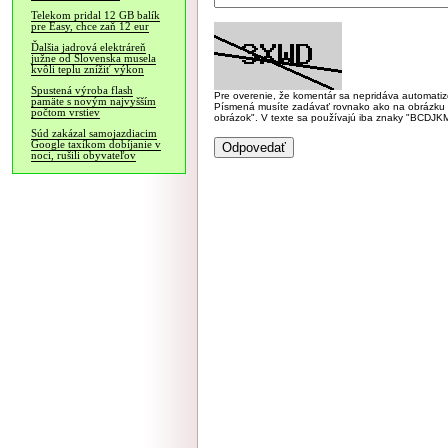
Telekom pridal 12 GB balík
pre Easy, chce zaň 12 eur
Ďalšia jadrová elektráreň
južne od Slovenska musela
kvôli teplu znížiť výkon
Spustená výroba flash
Pre overenie, že komentár sa nepridáva automatizov
pamäte s novým najvyšším
Písmená musíte zadávať rovnako ako na obrázku veľk
počtom vrstiev
obrázok". V texte sa používajú iba znaky "BC
Súd zakázal samojazdiacim
Google taxíkom dobíjanie v
noci, rušili obyvateľov