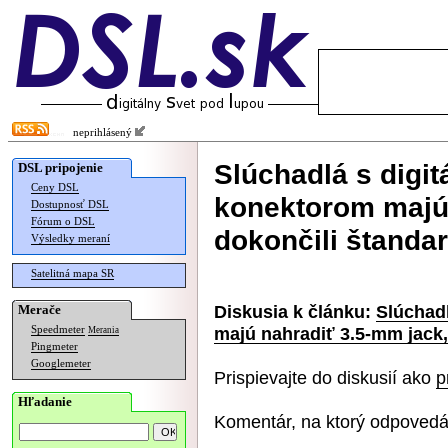
neprihlásený
Slúchadlá s digi
DSL pripojenie
Ceny DSL
konektorom majú 
Dostupnosť DSL
Fórum o DSL
dokončili štanda
Výsledky meraní
Satelitná mapa SR
Diskusia k článku:
Slúchad
Merače
majú nahradiť 3.5-mm jack,
Speedmeter
Merania
Pingmeter
Googlemeter
Prispievajte do diskusií ako
p
Hľadanie
Komentár, na ktorý odpovedá