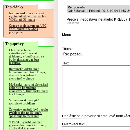
Top články
Re: pozadu
Od: 5Maniak. | Pridané: 2016-10-04 14:57:3
Na Slovensku sa v tichosti
vypína ADSL v lokalitách s
Prečo si nepostavíš nejakého KRELLa, k
VDSL, už 31. mája
Odpovedať
Orange sa doťahuje na UPC
a O2, spustí 2.5 Gbps
pripojenie
Meno:
Top správy
Titulok:
Chrome sa bude
aktualizovať dvakrát
týždenne, v budúcnosti sa
bude aktualizovať bez
reštartov
Text:
Rumunsko odstrelmi a
blokádou mení tok Dunaja,
aby udržalo jadrovú
elektráreň v chode
Maďarsko jadrovú elektráreň
nakoniec kompletne
neodstavilo, Rumunsko mení
tok Dunaja
Slovensko.sk má opäť
technické problémy
Železnice znižujú kvôli teplu
rýchlosť iba na 50 km/h,
Prihláste sa
a povoľte si emailové notifiká
spôsobuje to meškanie
V Poľsku spustili takmer
Overovací text:
gigawatthodinové úložisko,
z LiFePO4 článkov