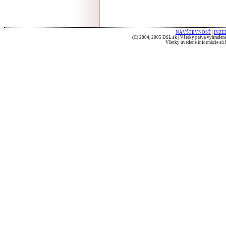
NÁVŠTEVNOSŤ
|
INZE
(C) 2004, 2005 DSL.sk | Všetky práva vyhradené
Všetky uvedené informácie sú b