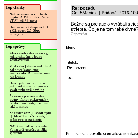
Top články
Re: pozadu
Od: 5Maniak. | Pridané: 2016-10-
Na Slovensku sa v tichosti
vypína ADSL v lokalitách s
VDSL, už 31. mája
Bežne sa pre audio vyrábali stri
Orange sa doťahuje na UPC
striebra. Čo je na tom také divné
a O2, spustí 2.5 Gbps
Odpovedať
pripojenie
Top správy
Meno:
Alza nasadila dve novinky,
jednu užitočnú a jednu
kontroverznú
Titulok:
Maďarsko jadrovú elektráreň
nakoniec kompletne
neodstavilo, Rumunsko mení
tok Dunaja
Text:
Ďalšia jadrová elektráreň
južne od Slovenska musela
kvôli teplu znížiť výkon
Železnice predávajú dve
tretiny lístkov elektronicky,
po donútení cestujúcich na
takýto nákup
Železnice znižujú kvôli teplu
rýchlosť iba na 50 km/h,
spôsobuje to meškanie
NASA na diaľku na sonde
Voyager 2 úspešne znížila
spotrebu
Prihláste sa
a povoľte si emailové notifiká