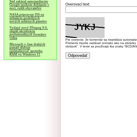
Súd zakázal samojazdiacim
Overovací text:
Google taxíkom dobíjanie v
noci, rušili obyvateľov
NASA pripravuje ISS na
inštaláciu posledných
nových solárnych panelov
Vydaný nový FFmpeg 9.0,
zlepšil akceleráciu
profesionálnych formátov
videa
Pre overenie, že komentár sa nepridáva automatizov
Písmená musíte zadávať rovnako ako na obrázku veľk
Microsoft v čase drahých
obrázok". V texte sa používajú iba znaky "BC
pamätí sľubuje
optimalizovať spotrebu
RAM vo Windows 11