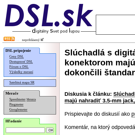
neprihlásený
Slúchadlá s digi
DSL pripojenie
Ceny DSL
konektorom majú 
Dostupnosť DSL
Fórum o DSL
dokončili štanda
Výsledky meraní
Satelitná mapa SR
Diskusia k článku:
Slúchad
Merače
majú nahradiť 3.5-mm jack,
Speedmeter
Merania
Pingmeter
Googlemeter
Prispievajte do diskusií ako
p
Hľadanie
Komentár, na ktorý odpovedá