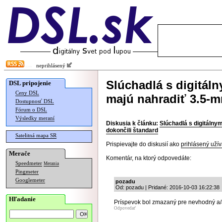
neprihlásený
Slúchadlá s digitá
DSL pripojenie
Ceny DSL
majú nahradiť 3.5-m
Dostupnosť DSL
Fórum o DSL
Výsledky meraní
Diskusia k článku:
Slúchadlá s digitáln
dokončili štandard
Satelitná mapa SR
Prispievajte do diskusií ako
prihlásený užív
Merače
Komentár, na ktorý odpovedáte:
Speedmeter
Merania
Pingmeter
Googlemeter
pozadu
Od: pozadu | Pridané: 2016-10-03 16:22:38
Hľadanie
Príspevok bol zmazaný pre nevhodný a/
Odpovedať