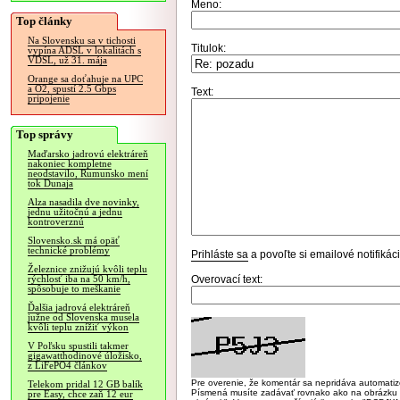
Meno:
Top články
Na Slovensku sa v tichosti
Titulok:
vypína ADSL v lokalitách s
VDSL, už 31. mája
Orange sa doťahuje na UPC
a O2, spustí 2.5 Gbps
Text:
pripojenie
Top správy
Maďarsko jadrovú elektráreň
nakoniec kompletne
neodstavilo, Rumunsko mení
tok Dunaja
Alza nasadila dve novinky,
jednu užitočnú a jednu
kontroverznú
Slovensko.sk má opäť
technické problémy
Prihláste sa
a povoľte si emailové notifiká
Železnice znižujú kvôli teplu
Overovací text:
rýchlosť iba na 50 km/h,
spôsobuje to meškanie
Ďalšia jadrová elektráreň
južne od Slovenska musela
kvôli teplu znížiť výkon
V Poľsku spustili takmer
gigawatthodinové úložisko,
z LiFePO4 článkov
Pre overenie, že komentár sa nepridáva automatizov
Telekom pridal 12 GB balík
Písmená musíte zadávať rovnako ako na obrázku veľk
pre Easy, chce zaň 12 eur