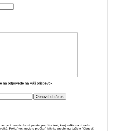
cie na odpovede na Váš príspevok.
anými prostriedkami, prosím prepíšte text, ktorý vidíte na obrázku.
é. Pokiaľ text neviete prečítať, kliknite prosím na tlačidlo "Obnoviť