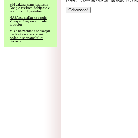
obrázok". V texte sa používajú iba znaky "BC
Súd zakázal samojazdiacim
Google taxíkom dobíjanie v
noci, rušili obyvateľov
NASA na diaľku na sonde
Voyager 2 úspešne znížila
spotrebu
Misia na záchranu teleskopu
Swift ešte nie je stratená,
podarilo sa spomaliť jej
otáčanie