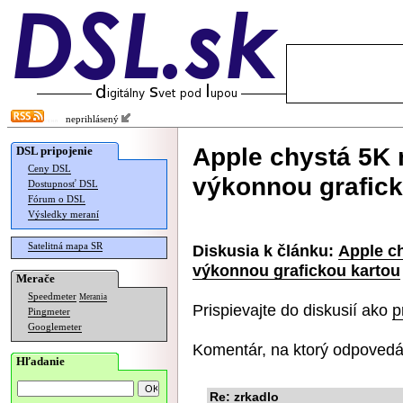
neprihlásený
Apple chystá 5K 
DSL pripojenie
Ceny DSL
výkonnou grafick
Dostupnosť DSL
Fórum o DSL
Výsledky meraní
Satelitná mapa SR
Diskusia k článku:
Apple c
výkonnou grafickou kartou
Merače
Speedmeter
Merania
Prispievajte do diskusií ako
p
Pingmeter
Googlemeter
Komentár, na ktorý odpovedá
Hľadanie
Re: zrkadlo