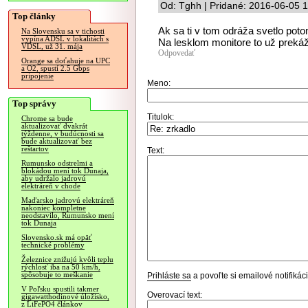
Od: Tghh | Pridané: 2016-06-05 
Top články
Ak sa ti v tom odráža svetlo potom
Na Slovensku sa v tichosti
vypína ADSL v lokalitách s
Na lesklom monitore to už prekáža
VDSL, už 31. mája
Odpovedať
Orange sa doťahuje na UPC
a O2, spustí 2.5 Gbps
pripojenie
Meno:
Top správy
Titulok:
Chrome sa bude
aktualizovať dvakrát
týždenne, v budúcnosti sa
bude aktualizovať bez
reštartov
Text:
Rumunsko odstrelmi a
blokádou mení tok Dunaja,
aby udržalo jadrovú
elektráreň v chode
Maďarsko jadrovú elektráreň
nakoniec kompletne
neodstavilo, Rumunsko mení
tok Dunaja
Slovensko.sk má opäť
technické problémy
Železnice znižujú kvôli teplu
rýchlosť iba na 50 km/h,
spôsobuje to meškanie
Prihláste sa
a povoľte si emailové notifiká
V Poľsku spustili takmer
Overovací text:
gigawatthodinové úložisko,
z LiFePO4 článkov