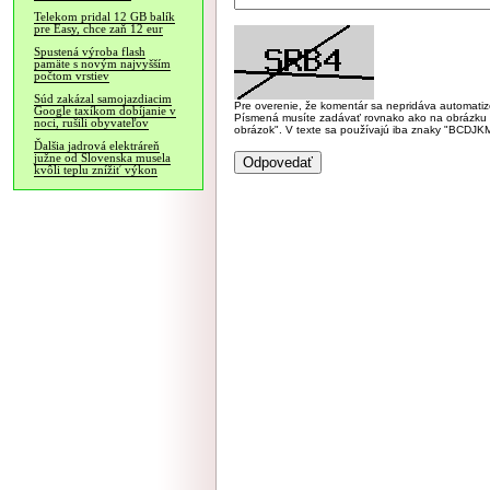
Telekom pridal 12 GB balík
pre Easy, chce zaň 12 eur
Spustená výroba flash
pamäte s novým najvyšším
počtom vrstiev
Súd zakázal samojazdiacim
Pre overenie, že komentár sa nepridáva automatizov
Google taxíkom dobíjanie v
Písmená musíte zadávať rovnako ako na obrázku veľk
noci, rušili obyvateľov
obrázok". V texte sa používajú iba znaky "BC
Ďalšia jadrová elektráreň
južne od Slovenska musela
kvôli teplu znížiť výkon