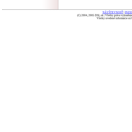
NÁVŠTEVNOSŤ
|
INZE
(C) 2004, 2005 DSL.sk | Všetky práva vyhradené
Všetky uvedené informácie sú b