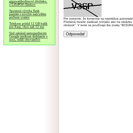
gigawatthodinové úložisko,
z LiFePO4 článkov
Spustená výroba flash
pamäte s novým najvyšším
počtom vrstiev
Pre overenie, že komentár sa nepridáva automatizov
Písmená musíte zadávať rovnako ako na obrázku veľk
Telekom pridal 12 GB balík
obrázok". V texte sa používajú iba znaky "BC
pre Easy, chce zaň 12 eur
Súd zakázal samojazdiacim
Google taxíkom dobíjanie v
noci, rušili obyvateľov