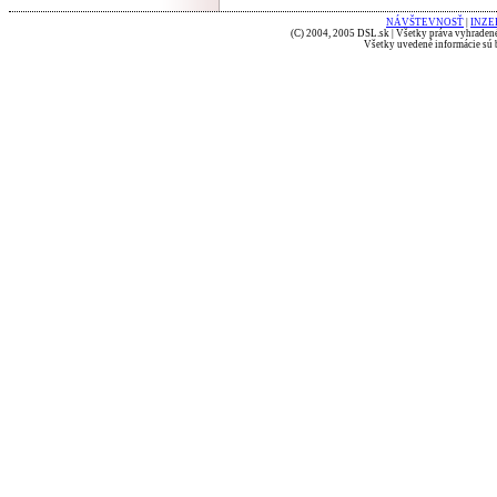
NÁVŠTEVNOSŤ
|
INZE
(C) 2004, 2005 DSL.sk | Všetky práva vyhradené
Všetky uvedené informácie sú b