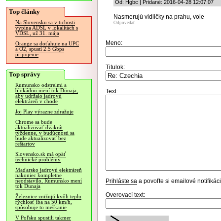
Od: Hgbc | Pridané: 2016-04-28 12:07:07
Top články
Nasmerujú vidličky na prahu, vole
Na Slovensku sa v tichosti
Odpovedať
vypína ADSL v lokalitách s
VDSL, už 31. mája
Meno:
Orange sa doťahuje na UPC
a O2, spustí 2.5 Gbps
pripojenie
Titulok:
Top správy
Rumunsko odstrelmi a
blokádou mení tok Dunaja,
Text:
aby udržalo jadrovú
elektráreň v chode
Joj Play výrazne zdražuje
Chrome sa bude
aktualizovať dvakrát
týždenne, v budúcnosti sa
bude aktualizovať bez
reštartov
Slovensko.sk má opäť
technické problémy
Maďarsko jadrovú elektráreň
nakoniec kompletne
Prihláste sa
a povoľte si emailové notifiká
neodstavilo, Rumunsko mení
tok Dunaja
Overovací text:
Železnice znižujú kvôli teplu
rýchlosť iba na 50 km/h,
spôsobuje to meškanie
V Poľsku spustili takmer