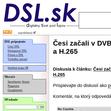
neprihlásený
Česi začali v DVB
DSL pripojenie
Ceny DSL
a H.265
Dostupnosť DSL
Fórum o DSL
Výsledky meraní
Satelitná mapa SR
Diskusia k článku:
Česi zač
H.265
Merače
Speedmeter
Merania
Prispievajte do diskusií ako
p
Pingmeter
Googlemeter
Komentár, na ktorý odpovedá
Hľadanie
Re: Czechia